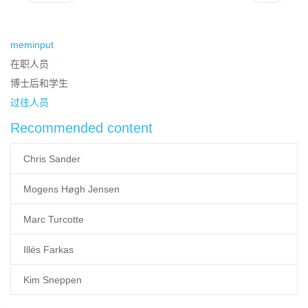
meminput
在职人员
博士后和学生
过往人员
Recommended content
Chris Sander
Mogens Høgh Jensen
Marc Turcotte
Illés Farkas
Kim Sneppen