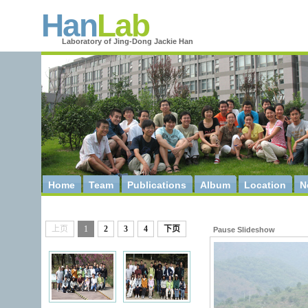
Han
Lab
Laboratory of Jing-Dong Jackie Han
Home
Team
Publications
Album
Location
N
上页
1
2
3
4
下页
Pause Slideshow