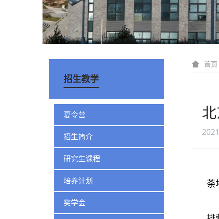
首页
招生教学
北
夏令营
2021
招生简介
研究生课程
培养计划
荼
奖学金
排