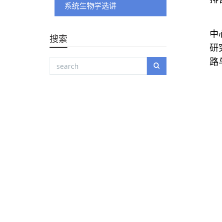
系统生物学选讲
中
搜索
研
路