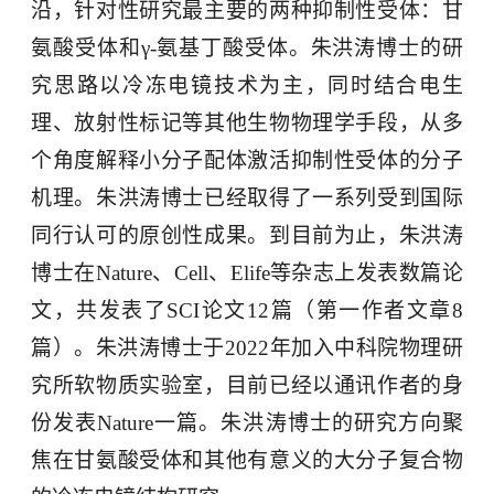
沿，针对性研究最主要的两种抑制性受体：甘
氨酸受体和
γ-
氨基丁酸受体。朱洪涛博士的研
究思路以冷冻电镜技术为主，同时结合电生
理、放射性标记等其他生物物理学手段，从多
个角度解释小分子配体激活抑制性受体的分子
机理。朱洪涛博士已经取得了一系列受到国际
同行认可的原创性成果。到目前为止，朱洪涛
博士在
Nature
、
Cell
、
Elife
等杂志上发表数篇论
文，共发表了
SCI
论文
12
篇（第一作者文章
8
篇）。朱洪涛博士于
2022
年加入中科院物理研
究所软物质实验室，目前已经以通讯作者的身
份发表
Nature
一篇。朱洪涛博士的研究方向聚
焦在甘氨酸受体和其他有意义的大分子复合物