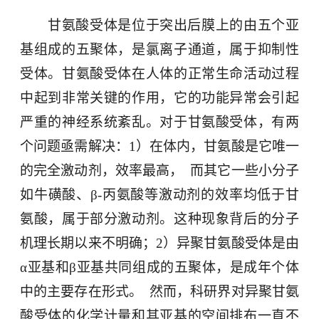
甘氨酸受体是位于突出后膜上的由五个亚
基组成的五聚体，是氯离子通道，属于抑制性
受体。甘氨酸受体在人体的正常生命活动过程
中起到非常关键的作用，它的功能异常会引起
严重的神经系统紊乱。对于甘氨酸受体，有两
个问题亟需解决：
1
）在体内，甘氨酸是它唯一
的完全激动剂，效率最高，
而其它一些小分子
如牛磺酸、
β-
丙氨酸等激动剂的效率均低于甘
氨酸，属于部分激动剂。这种现象背后的分子
机理长期以来不明确；
2
）异聚甘氨酸受体是由
α
亚基和
β
亚基共同组成的五聚体，是成年个体
中的主要存在形式。
然而，科研界对异聚甘氨
酸受体的化学计量和其亚基的空间排布一直不