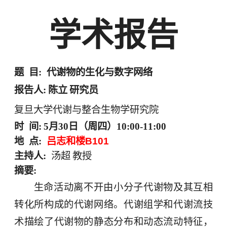
学术报告
题
目
:
代谢物的生化与数字网络
报告人
:
陈立
研究员
复旦大学代谢与整合生物学研究院
时
间
:
5
月
30
日（周四）
10:00-11:00
地
点
:
吕志和楼
B101
主持人
:
汤超
教授
摘要
:
生命活动离不开由小分子代谢物及其互相
转化所构成的代谢网络。代谢组学和代谢流技
术描绘了代谢物的静态分布和动态流动特征，