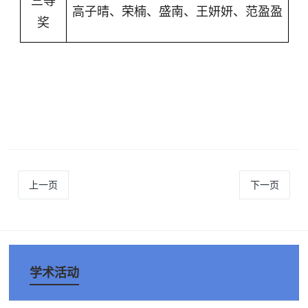
三等
高子晴、荣楠、盛南、王妍妍、范盈盈
奖
上一页
下一页
学术活动