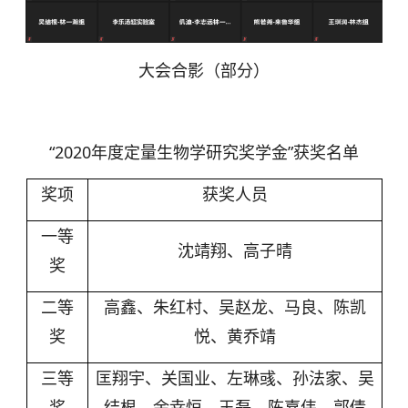
大会合影（部分）
“2020年度定量生物学研究奖学金”获奖名单
奖项
获奖人员
一等
沈靖翔、高子晴
奖
二等
高鑫、朱红村、吴赵龙、马良、陈凯
奖
悦、黄乔靖
三等
匡翔宇、关国业、左琳彧、孙法家、吴
奖
结根、余幸恒、王磊、陈嘉伟、郭倩