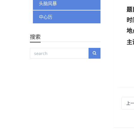
头脑风暴
题
中心历
时
地
搜索
主
上