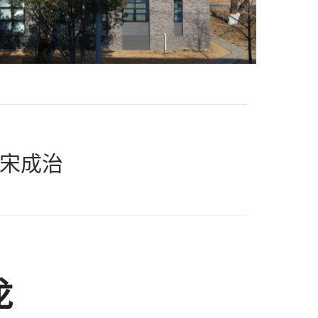
讲 宋成治
龙