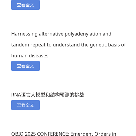
查看全文
Harnessing alternative polyadenylation and
tandem repeat to understand the genetic basis of
human diseases
查看全文
RNA语言大模型和结构预测的挑战
查看全文
QBIO 2025 CONFERENCE: Emergent Orders in