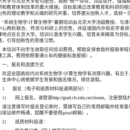
华大学与北京大学密切配合，按照
“
统一领导、顶层设计、强强
研和教育体制改革的重大措施。目标是通过改革教育和科研的相
出色的理论教学和尖端的研究并重，培养拔尖创新人才，造就一
“
系统生物学
/
计算生物学
”
暑期培训由北京大学汤超教授、与清
中心两校联合、师资与科研上的优势，并延请国内外知名学者进
课地点在北京大学。培训以激发学生兴趣，培育未来精英为目标
路，引导创新性的思维习惯。
本培训不向学生收取任何培训费用，帮助安排食宿并报销单程
通工具，费用依照普通火车的硬座标准报销）。
一、报名和选拔方式
欢迎全国高校内对系统生物学
/
计算生物学有浓厚兴趣，有志于
。生命中心将根据学生背景和报名情况，择优录取。
1.
报名（电子和纸质材料投递两部分）：
1)
网上报名，请登录
http://grad.cls.edu.cn/clssum
，注册登陆
请注意填写时报名登记表时，需填写自己的常用邮箱并经常查
为保证邮件畅通，提醒不要使用
gmail
邮箱）。
2)
纸质材料投递：