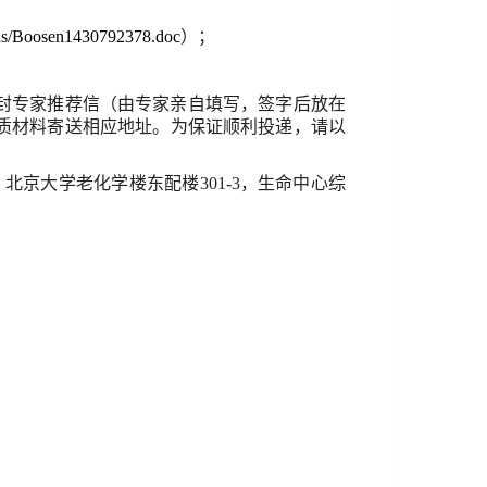
ads/Boosen1430792378.doc
）；
封专家推荐信（由专家亲自填写，签字后放在
质材料寄送相应地址。为保证顺利投递，请以
，北京大学老化学楼东配楼
301-3
，生命中心综