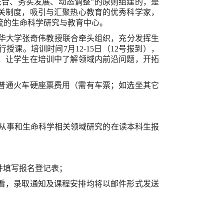
联合、务实发展、动态调整
”
的原则组建的，是
关制度，吸引与汇聚热心教育的优秀科学家，
流的生命科学研究与教育中心。
华大学张奇伟教授联合牵头组织，充分发挥生
行授课。培训时间
7
月
12-15
日（
12
号报到），
，让学生在培训中了解领域内前沿问题，开拓
普通火车硬座票费用（需有车票；如选坐其它
从事和生命科学相关领域研究的在读本科生报
并填写报名登记表；
看，录取通知及课程安排均将以邮件形式发送