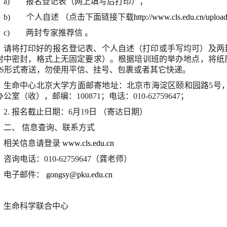
a)
报名登记表（网上填写后打印）；
b)
个人自述
（点击下面链接下载
http://www.cls.edu.cn/uplo
c)
两封专家推荐信
。
请将打印好的报名登记表、个人自述（打印或手写均可）及两
封中密封，格式上无固定要求）。
根据培训班的举办地点
，将纸
S
形式寄送，勿使用平信、挂号、包裹或者其它快递。
生命中心北京大学方面邮寄地址：北京市海淀区颐和园路
5
号
办公室（收），邮编：
100871
；电话：
010-62759647
；
2.
报名截止日期：
6
月
19
日
（寄达日期）
二、
信息查询、联系方式
相关信息请登录
www.cls.edu.cn
咨询电话：
010-62759647
（龚老师）
电子邮件：
gongsy@pku.edu.cn
生命科学联合中心