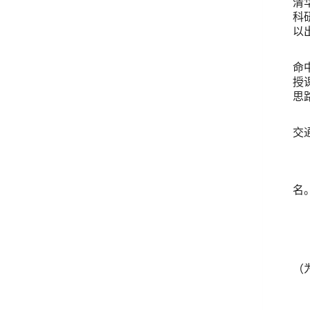
清
科
以
命
授
思
交
名
（