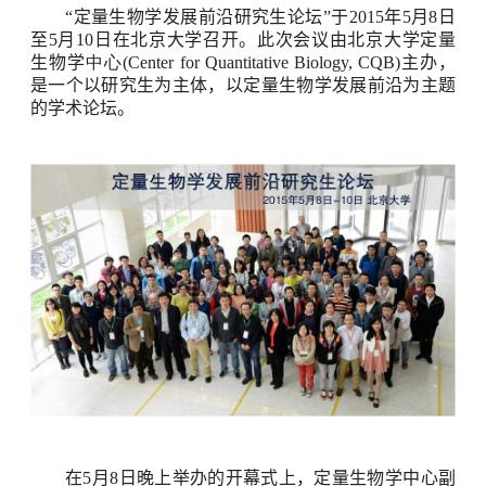
“
定量生物学发展前沿研究生论坛
”
于
2015
年
5
月
8
日
至
5
月
10
日在北京大学召开。此次会议由北京大学定量
生物学
中心(Center for Quantitative Biology,
CQB)主办，
是一个以研究生为主体，以定量生物学发展前沿为主题
的学术论坛。
在
5
月
8
日晚上举办的开幕式上，定量生物学中心副