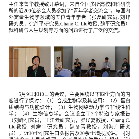
主任来鲁华教授致开幕词，来自全国多所高校和科研院
所的近
200
位参会人员参加了
“
青年学者交流会
”
，与国内
外定量生物学领域的五位青年学者（张磊研究员
,
刘峰
研究员，徐芦平
研究员,Chang C. Liu
教授
,
魏平研究员）
就科研与人生规划等方面的问题进行了广泛的交流。
5
月
9
日和
10
日的会议，主要围绕以下四个方面的内
容进行了探讨：（
1
）合成生物学及其应用；（
2
）蛋白
质结构与功能设计；（
3
）生物网络动力学与非线性科
学；（
4
）生物信息学。会议设立了
7
个特邀专家报告
（刘峰研究员，王江云研究员，罗辽复教授，
Chang C.
Liu
教授
,
刘雳宇研究员，魏冬青教授，刘海广研究
员），近
30
个研究生口头报告及
20
余个墙报展讲。同时