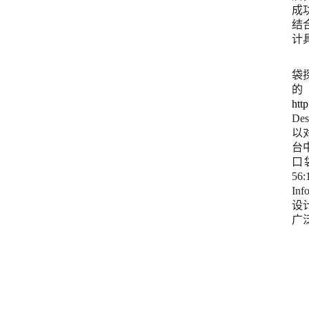
成
结
计
袋
htt
Des
以
台
口
56:
Inf
设
广