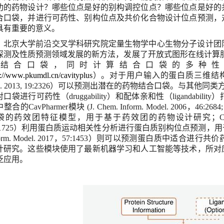
功的药物设计？哪些位点是好的别构调控位点？哪些位点是好的
合口袋，并进行可药性、别构位点及共价化合物设计位点预测，
具有重要的意义。
北京大学前沿交叉学科研究院定量生物学中心生物分子设计团
探测及性质预测领域发展的新方法，发展了开放式图形在线计算
的结合口袋，同时计算结合口袋的多种
p://www.pkumdl.cn/cavityplus
）。对于用户输入的蛋白质三维结
.
2013, 19:2326
）可以预测出潜在的药物结合口袋。与其他同类
对口袋进行可药性（
druggability
）和配体亲和性（
ligandability
）
中整合的
CavPharmer
模块
(
J. Chem. Inform. Model.
2006
，
46:2684
袋的药效团特征模型，用于基于药效团的药物设计研究；
C
1725
）利用蛋白质运动相关性分析进行蛋白质别构位点预测，用
orm. Model.
2017
，
57:1453
）则可以预测蛋白质中适合进行共价
计研究。这些模块使用了最新机器学习和人工智能等技术，所对
泛应用。