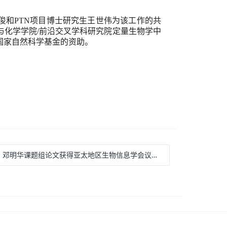
俊和
PTN
项目博士研究生王世伟为该工作的共
与化学学院
/
前沿交叉学科研究院定量生物学中
国家自然科学基金的资助。
: 邓明华课题组论文获得亚太地区生物信息学会议（2018）最佳论文奖 2018.01.17