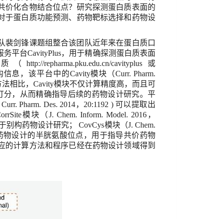
共价化合物结合位点？研究探测蛋白质表面的
对于蛋白质功能预测、药物靶标选择和药物设
队裴剑锋课题组整合该团队近年来在蛋白质口
服务平台
CavityPlus
，用于精确探测蛋白质表面
性质（
http://repharma.pku.edu.cn/cavityplus
或
构信息，该平台中的
Cavity
模块（
Curr. Pharm.
方法相比，
Cavity
模块不仅计算精度高，而且可
打分，从而精确指导后续的药物设计研究。平
;
Curr. Pharm. Des.
2014
，
20:1192 )
可以提取出
orrSite
模块（
J. Chem. Inform. Model.
2016
，
于别构药物设计研究；
CovCys
模块（
J. Chem.
药物设计的半胱氨酸位点，用于指导共价药物
应的计算方法和程序已经在药物设计领域得到