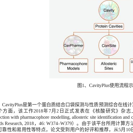
图
1
、
CavityPlus
使用流程
CavityPlus
是第一个蛋白质结合口袋探测与性质预测综合在线计
个方面，该工作
2018
年
7
月
2
日正式发表在《核酸研究》杂志
ction with pharmacophore modelling, allosteric site identification and 
ds Research
, 2018
，
46: W374–W379
）。由于该平台所用计算方
可靠性和易用性等特点，论文受到用户的好评和推荐，从
5
月
10