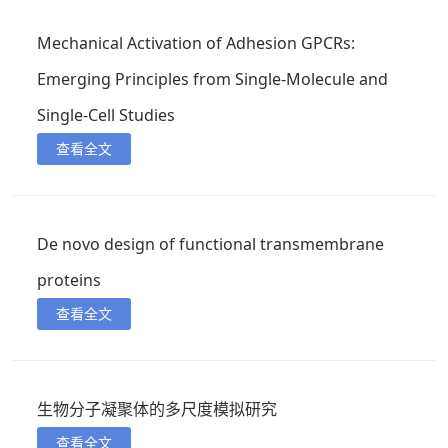
Mechanical Activation of Adhesion GPCRs:
Emerging Principles from Single-Molecule and
Single-Cell Studies
查看全文
De novo design of functional transmembrane
proteins
查看全文
生物分子凝聚体的多尺度模拟研究
查看全文