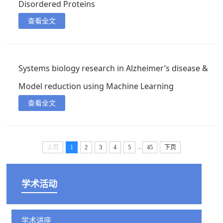
Disordered Proteins
查看全文
Systems biology research in Alzheimer’s disease &
Model reduction using Machine Learning
查看全文
...
上页
1
2
3
4
5
45
下页
学术活动
学术讲座