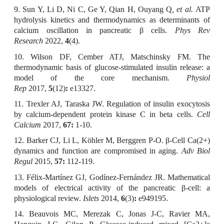
9. Sun Y, Li D, Ni C, Ge Y, Qian H, Ouyang Q
, et al.
ATP
hydrolysis kinetics and thermodynamics as determinants of
calcium oscillation in pancreatic
β
cells.
Phys Rev
Research
2022,
4
(4).
10. Wilson DF, Cember ATJ, Matschinsky FM. The
thermodynamic basis of glucose-stimulated insulin release: a
model of the core mechanism.
Physiol
Rep
2017,
5
(12)
:
e13327.
11. Trexler AJ, Taraska JW. Regulation of insulin exocytosis
by calcium-dependent protein kinase C in beta cells.
Cell
Calcium
2017,
67:
1-10.
12. Barker CJ, Li L, Köhler M, Berggren P-O.
β
-Cell Ca(2+)
dynamics and function are compromised in aging.
Adv Biol
Regul
2015,
57:
112-119.
13. F
é
lix-Mart
í
nez GJ, God
í
nez-Fern
á
ndez JR. Mathematical
models of electrical activity of the pancreatic
β
-cell: a
physiological review.
Islets
2014,
6
(3)
:
e949195.
14. Beauvois MC, Merezak C, Jonas J-C, Ravier MA,