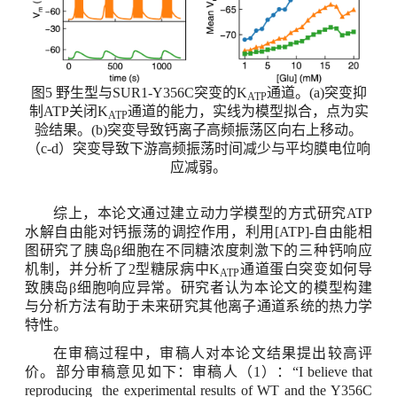
图
5
野生型与
SUR1-Y356C
突变的
K
通道。
(
a)突变抑
ATP
制
ATP
关闭
K
通道的能力，实线为模型拟合，点为实
ATP
验结果。
(
b)突变导致钙离子高频振荡区向右上移动。
（
c-d
）突变导致下游高频振荡时间减少与平均膜电位响
应减弱。
综上，本论文通过建立动力学模型的方式研究
ATP
水解自由能对钙振荡的调控作用，利用
[ATP]-
自由能相
图研究了胰岛β细胞在不同糖浓度刺激下的三种钙响应
机制，并分析了
2
型糖尿病中
K
通道蛋白突变如何导
ATP
致胰岛β细胞响应异常。研究者认为本论文的模型构建
与分析方法有助于未来研究其他离子通道系统的热力学
特性。
在审稿过程中，审稿人对本论文结果提出较高评
价。部分审稿意见如下：审稿人（
1
）：“
I believe that
reproducing the experimental results of WT and the Y356C