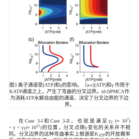
图
3
离子通道受
[
ATP]和γ的影响。（
a-c)[
ATP]和γ
作用于
KATP
通道之上，产生了弯曲的分叉边界。
(d-f)PMCA
作
为消耗
ATP
水解自由能的通道，决定了分叉边界的下边
界。
7
在
Case 3-I
和
Case 3-II
，也就是满足γ
(≈
10
)
2
11
<
γ
<
γ
(
≈
10
)
的位置，分叉点随γ变化的关系并不相
1
同。分叉边界的这种弯曲事实上根源是
K
的开放概率
ATP