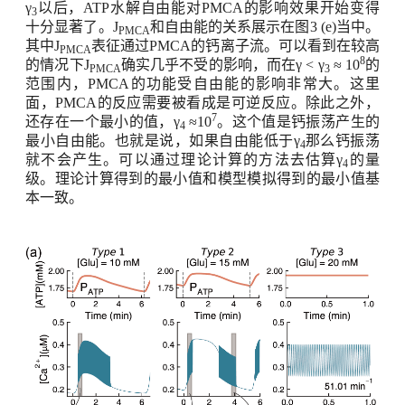
γ
以后，
ATP
水解自由能对
PMCA
的影响效果开始变得
3
十分显著了。
J
和自由能的关系展示在图
3 (
e)当中。
PMCA
其中
J
表征通过
PMCA
的钙离子流。可以看到在较高
PMCA
8
的情况下
J
确实几乎不受的影响，而在γ
<
γ
≈
10
的
PMCA
3
范围内，
PMCA
的功能受自由能的影响非常大。这里
面，
PMCA
的反应需要被看成是可逆反应。除此之外，
7
还存在一个最小的值，γ
≈
10
。这个值是钙振荡产生的
4
最小自由能。也就是说，如果自由能低于γ
那么钙振荡
4
就不会产生。可以通过理论计算的方法去估算γ
的量
4
级。理论计算得到的最小值和模型模拟得到的最小值基
本一致。