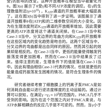
受γ的影响的改变。这种开放概率在模型当中被量化为
θ。图
3(a)
展示了θ受γ和不同
ATP
浓度的调控。在γ的生
10
理数值附近
(
γ≈
10
)
，
K
通道的开放概率被大幅提高
ATP
了。这在图
3(
b)当中得到了进一步证明。该图展示了通
道开放概率θ在
[
ATP]和的二维参数空间的大小变化。因
为在生理浓度附近
K
通道的开放概率增加，因此需要
ATP
更高的
ATP
浓度将这个通道关闭掉。在
Case-3 I
当中和
Case-3 II
当中，分叉边界的弯曲方向和
K
的开放概率
ATP
在这些区域内的变化趋势是吻合的。这两个区域当中，
分叉边界的弯曲都是出自同样的原因。然而其引起的效
果却是相反的。在
Case-3 I
当中，更低的能量使得触发钙
振荡变得更加困难，然而在
Case-3 II
当中结果反了过
来。值得注意的是，生理条件下的值是落在
Case-3 I
当
中。因此有理由相信
Case-3 I
代表的情况，也就是更低的
能量造成钙振荡发生困难的情况，是符合生理条件的情
况。
研究者继续考察了细胞膜上的钙离子泵
PMCA
是如
何消耗自由能以进行逆浓度梯度的主动运输的。通过计
8
算可以获知，在满足γ
>
γ
≈
10
的范围内，
PMCA
几乎不
3
受到的影响。因为在这个范围之内对于
PMCA
来说，与
ATP
水解相耦合的反应几乎是不可逆的。然而，当γ小于