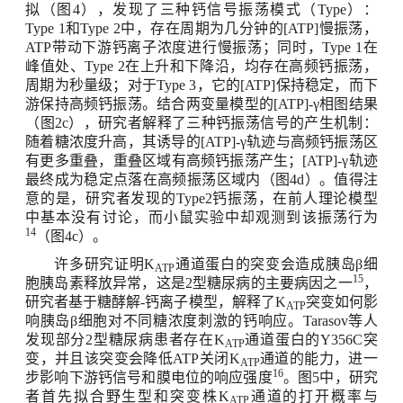
拟（图
4
），发现了三种钙信号振荡模式（
Type
）：
Type 1
和
Type 2
中，存在周期为几分钟的
[ATP]
慢振荡，
ATP
带动下游钙离子浓度进行慢振荡；同时，
Type 1
在
峰值处、
Type 2
在上升和下降沿，均存在高频钙振荡，
周期为秒量级；对于
Type 3
，它的
[ATP]
保持稳定，而下
游保持高频钙振荡。结合两变量模型的
[ATP]-
γ相图结果
（图
2c
），研究者解释了三种钙振荡信号的产生机制：
随着糖浓度升高，其诱导的
[ATP]-
γ轨迹与高频钙振荡区
有更多重叠，重叠区域有高频钙振荡产生；
[ATP]-
γ轨迹
最终成为稳定点落在高频振荡区域内（图
4d
）。值得注
意的是，研究者发现的
Type2
钙振荡，在前人理论模型
中基本没有讨论，而小鼠实验中却观测到该振荡行为
14
（图
4c
）。
许多研究证明
K
通道蛋白的突变会造成胰岛β细
ATP
15
胞胰岛素释放异常，这是
2
型糖尿病的主要病因之一
，
研究者基于糖酵解
-
钙离子模型，解释了
K
突变如何影
ATP
响胰岛β细胞对不同糖浓度刺激的钙响应。
Tarasov
等人
发现部分
2
型糖尿病患者存在
K
通道蛋白的
Y356C
突
ATP
变，并且该突变会降低
ATP
关闭
K
通道的能力，进一
ATP
16
步影响下游钙信号和膜电位的响应强度
。图
5
中，研究
者首先拟合野生型和突变株
K
通道的打开概率与
ATP