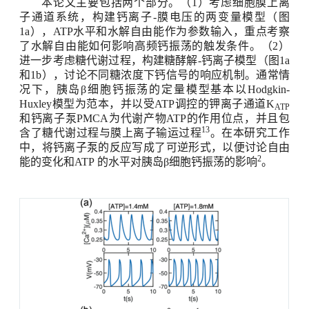
本论文主要包括两个部分。（
1
）考虑细胞膜上离
子通道系统，构建钙离子
-
膜电压的两变量模型（图
1a
），
ATP
水平和水解自由能作为参数输入，重点考察
了水解自由能如何影响高频钙振荡的触发条件。（
2
）
进一步考虑糖代谢过程，构建糖酵解
-
钙离子模型（图
1a
和
1b
），讨论不同糖浓度下钙信号的响应机制。通常情
况下，胰岛β细胞钙振荡的定量模型基本以
Hodgkin-
Huxley
模型为范本，并以受
ATP
调控的钾离子通道
K
ATP
和钙离子泵
PMCA
为代谢产物
ATP
的作用位点，并且包
13
含了糖代谢过程与膜上离子输运过程
。在本研究工作
中，将钙离子泵的反应写成了可逆形式，以便讨论自由
2
能的变化和
ATP
的水平对胰岛β细胞钙振荡的影响
。