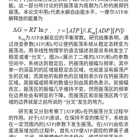
能。这一部分所讨论的钙振荡皆为周期为几秒的高频钙
振荡。本论文中用γ代表水解自由能水平，一摩尔
ATP
水
解释放的能量为
K
为
ATP
水解反应的平衡常数。研究结果表明，通
eq
过改变参数
[
ATP]和γ可以使钙振荡系统从稳定态转变为
振荡态。用非线性物理学的语言描述就是说系统发生了
相变或者“分叉”。图
2b-c
展示了二维的
[
ATP]和γ的参数
空间中，系统达到稳定后，钙振荡的振幅与频率；其中
单一的深蓝的的区域是稳定态区域，也就是没有振荡产
生的区域；而其他的有颜色的区域则表示存在钙振荡的
区域。其振幅或频率的数值分别由其颜色表示。就振幅
而言，振荡区的振幅几乎维持不变，然而振荡区的频率
在边界处会有明显的下降。而振荡区和非振荡区两个区
域的边界就是之前所说的
“分叉”发生的地方。
研究者又分别考察了
[
ATP]和γ在钙振荡分叉过程中
的作用。对于
[
ATP]来说，在保持不变的情况下，系统会
在一定范围内的
[
ATP]参数下发生振荡。在
[
ATP]由低浓
度逐渐增加的过程中，首先
ATP
使
ATP
调控的钾离子通