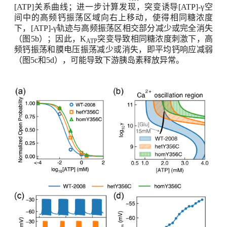
[
ATP]关系曲线；进一步计算发现，突变诱导
[ATP]-
γ空
间中的高频钙振荡区域向右上移动，使得相同糖浓度
下，
[ATP]-
γ轨迹与高频振荡区相交部分减少或完全消失
（图
5b
）；因此，
K
突变导致相同糖浓度刺激下，高
ATP
频钙振荡和膜电压振荡减少或消失，即平均钙响应减弱
（图
5c
和
5d
），可能导致下游胰岛素释放异常。