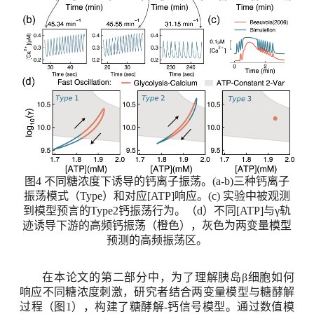
图
4
不同糖浓度下诱导的钙离子振荡。
(a-b)
三种钙离子
振荡模式（
Type
）和对应
[
ATP]响应。
(c)
实验中被观测
到模型预言的
Type2
钙振荡行为。（
d
）不同
[
ATP]与γ轨
迹诱导下游的高频钙振荡（橙色），灰色为两变量模型
预测的高频振荡区。
在本论文的第二部分中，为了理解胰岛β细胞如何
响应不同糖浓度刺激，研究者结合两变量模型与糖酵解
过程（图
1
），构建了糖酵解
-
钙信号模型。通过数值模