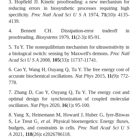
3. Hopfield JJ. Kinetic proofreading: a new mechanism for
reducing errors in biosynthetic processes requiring high
specificity.
Proc Natl Acad Sci U S A
1974,
71
(10)
:
4135-
4139.
4. Bennett CH. Dissipation-error tradeoff in
proofreading.
Biosystems
1979,
11
(2-3)
:
85-91.
5. Tu Y. The nonequilibrium mechanism for ultrasensitivity in
a biological switch: sensing by Maxwell's demons.
Proc Natl
Acad Sci U S A
2008,
105
(33)
:
11737-11741.
6. Cao Y, Wang H, Ouyang Q, Tu Y. The free energy cost of
accurate biochemical oscillations.
Nat Phys
2015,
11
(9)
:
772-
778.
7. Zhang D, Cao Y, Ouyang Q, Tu Y. The energy cost and
optimal design for synchronization of coupled molecular
oscillators.
Nat Phys
2020,
16
(1)
:
95-100.
8. Yang X, Heinemann M, Howard J, Huber G, Iyer-Biswas
S, Le Treut G
, et al.
Physical bioenergetics: Energy fluxes,
budgets, and constraints in cells.
Proc Natl Acad Sci U S
A
2021,
118
(26)
:
e2026786118.