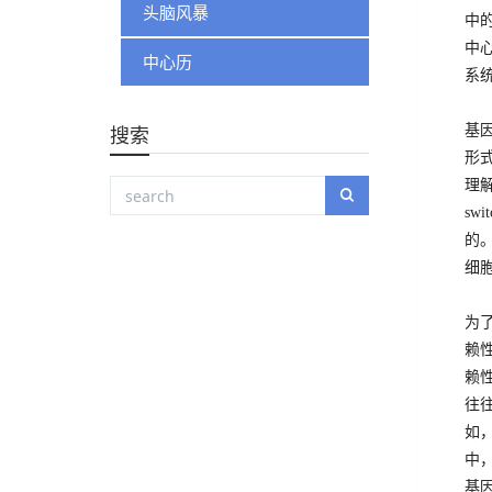
头脑风暴
中
中
中心历
系
搜索
基
形
理解
swit
的
细
为
赖
赖
往
如
中，
基