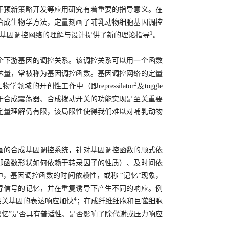
干预新策略开发等应用研究有着重要的指导意义。在
合成生物学方法，定量刻画了哺乳动物细胞基因调控
1
为基因调控网络的理解与设计提供了新的理论指导
。
个下游基因的调控关系。该调控关系可以用一个函数
达量，常被称为基因调控函数。基因调控网络的定量
2
的开创性工作中（即repressilator
及toggle
于合成震荡器、合成拨动开关的功能实现是至关重要
定量理解仍有限，该局限性使得我们难以对哺乳动物
画的合成基因调控系统，针对基因调控函数的顺式依
即函数形状如何依赖于转录因子的性质）、及时间依
，基因调控函数的时间依赖性，或称 “记忆”现象，
导信号的记忆，并在重复诱导下产生不同的响应。例
4
相关基因的表达响应加快
；在成纤维细胞和巨噬细胞
记忆”是否具有普适性、是否影响了除代谢或压力响应