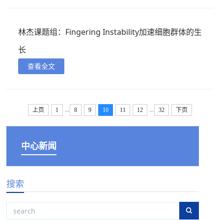
林杰课题组：Fingering Instability加速细胞群体的生
长
查看全文
...
...
上页
1
8
9
10
11
12
32
下页
中心新闻
搜索