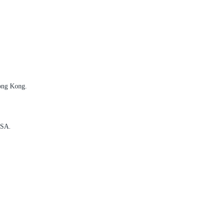
ong Kong.
USA.