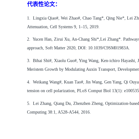
代表性论文：
1. Lingxia Qiao#, Wei Zhao#, Chao Tang*, Qing Nie*, Lei Zh
Attenuation, Cell Systems 9, 1–15, 2019.
2. Yucen Han, Zirui Xu, An-Chang Shi*,Lei Zhang*. Pathways c
approach, Soft Matter 2020, DOI: 10.1039/C9SM01983A.
3. Bihai Shi#, Xiaolu Guo#, Ying Wang, Ken-ichiro Hayashi, J
Meristem Growth by Modulating Auxin Transport, Development
4. Weikang Wang#, Kuan Tao#, Jin Wang, Gen Yang, Qi Ouyang
tension on cell polarization, PLoS Comput Biol 13(1): e100535
5. Lei Zhang, Qiang Du, Zhenzhen Zheng, Optimization-based 
Computing 38:1, A528-A544, 2016.