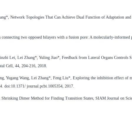
ang*, Network Topologies That Can Achieve Dual Function of Adaptation and
onnecting two opposed bilayers with a fusion pore: A molecularly-informed p
inzhi Lei, Lei Zhang*, Yuling Jiao*, Feedback from Lateral Organs Controls S
al Cell, 44, 204-216, 2018.
, Yugang Wang, Lei Zhang*, Feng Liu*, Exploring the inhibition effect of
4. doi:10.1371/ journal.pcbi.1005354, 2017.
Shrinking Dimer Method for Finding Transition States, SIAM Journal on Scie