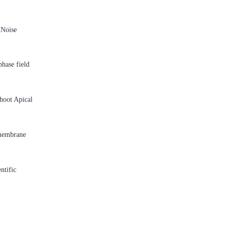
 Noise
hase field
hoot Apical
 membrane
ntific