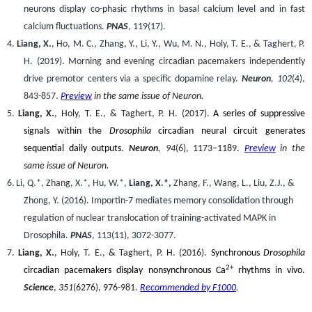
neurons display co-phasic rhythms in basal calcium level and in fast
calcium fluctuations.
PNAS
, 119(17).
4.
Liang, X.
, Ho, M. C., Zhang, Y., Li, Y., Wu, M. N., Holy, T. E., & Taghert, P.
H. (2019). Morning and evening circadian pacemakers independently
drive premotor centers via a specific dopamine relay.
Neuron
, 102
(4),
843-857.
Preview
in the same issue of Neuron.
5.
Liang, X.
, Holy, T. E., & Taghert, P. H. (2017).
A series of suppressive
signals within the
Drosophila
circadian neural circuit generates
sequential daily outputs
.
Neuron
, 94
(6), 1173–1189.
Preview
in the
same issue of Neuron.
6.
Li, Q.*, Zhang, X.*, Hu, W.*,
Liang, X.*,
Zhang, F., Wang, L., Liu, Z.J., &
Zhong, Y. (2016). Importin-7 mediates memory consolidation through
regulation of nuclear translocation of training-activated MAPK in
Drosophila.
PNAS
, 113(11), 3072-3077.
7.
Liang, X.
, Holy, T. E., & Taghert, P. H. (2016).
Synchronous
Drosophila
2+
circadian pacemakers display nonsynchronous Ca
rhythms in vivo.
Science
,
351
(6276), 976-981.
Recommended by F1000
.