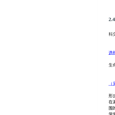
2.
科
选
生
（
形
在
围
学