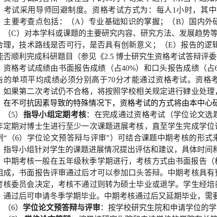
，考试采用导师回避制度。
资格考试方式为：每人
1
小时，其中
。主要考查点包括：（
A
）专业基础知识的掌握；（
B
）
国内外
；（
C
）对本学科或课题的主要研究内容、研究方法、发展趋势
合理，技术路线是否可行，是否具有创新意义；
（
E
）报告的逻
能否顺利完成科研题目
（参见《
2.5
博士研究生资格考试答辩评委
资格考试成绩由书面报告成绩（占
40%
）和口头报告成绩（占
告的单项平均成绩必须分别高于
70
分才能通过资格考试。资格
。如果第二次考试仍不合格，将按照学校相关规定进行肄业处理
。
在不可抗因素导致的特殊情况下，资格考试的方式将由本中心
（
5
）
指导小组定期考核
：在完成通过资格考试（学位论文选
年定期对博士生进行至少一次课题进展考核，直至学生完成学位
例
“
（
6
）学位论文预答辩与评审
”
）可结合课题中期考核的形式
，指导小组针对学生的课题进展情况提出评估和建议，具体时间
中期考核一般在五年级秋季学期进行，考核方式由书面报告（
组成，书面报告评审通过后才可以参加口头答辩。中期考核具有
考核委员会决定，考核不通过则转为硕士毕业或退学。学生经培
，通过后可申请冬季学期毕业。中期考核通过后又延期毕业，需
（
6
）
学位论文预答辩与评审
：按学校研究生院和申请学位的学