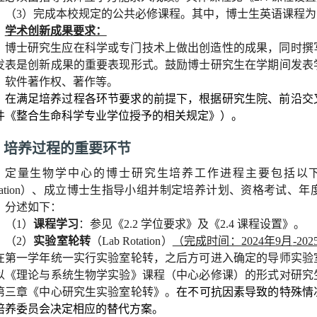
（
3
）完成本校规定的公共必修课程。其中，博士生英语课程为
学术创新成果
要求：
博士研究生应在科学或专门技术上做出创造性的成果，同时撰
发表是创新成果的重要表现形式。鼓励博士研究生在学期间发表
、软件著作权、著作等。
在满足培养过程各环节要求的前提下，根据研究生院、前沿交
件《整合生命科学专业学位授予的相关规定》）。
3
培养过程的重要环节
定量生物学中心的博士研究生培养工作进程主要包括以
a
tion
）
、成立博士生指导小组并制定培养计划、资格考试、年
。分述如下：
（
1
）
课程学习
：参见《
2.2
学位要求》及《
2.4
课程设置》。
（
2
）
实验室轮转
（
Lab Rotation
）
（完成时间：
2024
年
9
月
-202
在第一学年统一实行实验室轮转，之后方可进入确定的导师实验
以《理论与系统生物学实验》课程（中心必修课）的形式对研究
第三章《中心研究生实验室轮转》。
在不可抗因素导致的特殊情
培养委员会决定相应的替代方案。