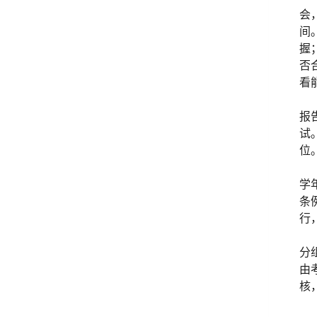
会
间
握
否
看
报
试
位
学
条
行
分
由
核