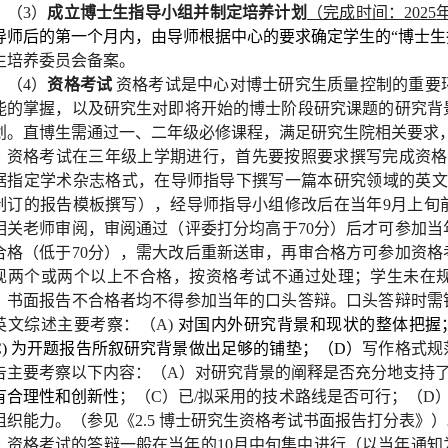
（
3
）
成立博士生指导小组并制定培养计划
（完成时间：
2025
导师后的第一个月内，由导师根据中心的要求确定学生的
“
博士生
生培养委员会备案。
（
4
）
资格考试
资格考试是中心对博士研究生质量控制的重要
能的掌握，以及研究生对即将开始的博士阶段研究课题的研究背
划。直博生需通过一、二年级必修课程，满足研究生院相关要求
资格考试在三年级上学期进行，首先要按照要求撰写完成资格
据指定学术杂志格式，在导师指导下撰写一篇本研究领域的英文
制订的报告模板撰写），经导师指导小组修改后在当年
9
月上旬
相关老师审阅，
审阅通过（评委打分均高于
70
分）后才可参加当
合格（低于
70
分），需大改后重新送审，再审合格方可参加资格
现两个或两个以上不合格，按资格考试不通过处理；学生未在
。书面报告不合格者均不得参加当年的口头答辩。口头答辩时需
英文综述主要考察：（
A)
对国内外研究背景和现状的整体把握
C)
为开题报告所叙研究背景做出足够的铺垫；（
D
）
写作格式规
告主要考察以下内容：（
A
）对研究背景的阐释是否充分地支持
有合理性和创新性
；（
C
）已
/
拟采用的技术路线是否可行；（
D
组织能力。（参见《
2.5
博士研究生资格考试书面报告打分表》）
资格考试的答辩一般在当年的
10
月中旬集中进行（以当年通知