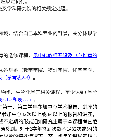
管理规定执行。
交叉学科研究院的相关规定处理。
领域，结合自己本科专业的背景，充分体现学
荐的选修课程，
见
中心教师开设及中心推荐的
从各院系（数学学院、物理学院、化学学院、
表（参考
表
2-3
）
。
生物学、生物化学等相关课程，至少达到
6
学分
表
2-1-2
和表
2-2
）
。
生第一、第二学年参加中心学术报告、讲座的
年参加中心
32
次以上或
3/4
以上
的报告和讲座，
或不定期的形式通知研究生属于本课程考查范
必须签到。对于
2
学年签到次数不足
32
次或
3/4
的
素导致的特殊情况下，某一学年的课程考核方