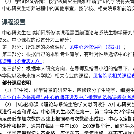
（
7
）
学位论文答辩
：按学校研究生院和申请学位的学院有关
中心研究生培养进程中的其他事宜，按学校、相关院系和前沿
4
课程设置
中心研究生在读期间所修读课程需围绕理论与系统生物学研究
交叉。中心课程的设置分为三部分：
第一部分：所规定的必修课程，
见中心必修课程（表
2-1
）
；
第二部分：根据自己的本科专业背景，有针对性地选修中心推
修课程
（参考
表
2-2
）
；
第三部分：根据本人研究方向，在导师及指导小组的指导下，
命学院以及未来技术学院）相关专业的课程，
见各院系相关课程
部分课程说明
：
（
1
）非生物、化学背景的研究生，应修读分子生物学、细胞
见
专业自主必修课程与中心教师开设及中心推荐的选修课程
参考
（
2
）中心必修课《理论与系统生物学文献阅读》以中心研究
式进行考查和评定。中心研究生必须在第一、第二学年共
2
个学
满足最低参加次数的基础上根据参与次数给出成绩。中心以定期
的讲座和报告，通常在每周一中午
1:00
－
2:00
定期举行，研究生
生，该学年课程记为不合格，应该在下一学年重修。在不可抗因