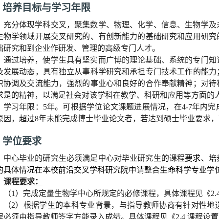
1
培养目标与学习年限
充分体现学科交叉，聚集数学、物理、化学、信息、生物学及
生物学领域开展交叉研究的、有创新能力的基础研究和应用研究
础研究和到企业作研发、管理的高级专门人才。
通过培养，使学生具有坚实而广博的理论基础、系统的专门知
及发展动态，具有独立从事科学研究和承担专门技术工作的能力
织协调及交流能力，强烈的事业心和良好的合作奉献精神；对待
求是的精神，以满足社会对该学科在教学、科研和应用等方面的
学习年限：
5
年。可根据学位论文课题进展情况，在
4-7
年内完
原因，超过
8
年未能完成博士毕业论文者，若达到硕士毕业要求，
2
学位要求
中心毕业的研究生必须满足中心对毕业研究生的课程
要求、培
的具体情况在本校前沿交叉学科研究院申请整合生命科学专业学
课程要求：
（
1
）完成定量生物学中心所规定的必修课程，具体课程见《
2.
（
2
）根据学生的本科专业背景，与指导教师协商有针对性地
程必须由指导教师签字方能录入成绩。具体课程见《
2.4
课程设置