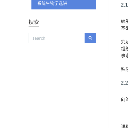
系统生物学选讲
2.
统
搜索
基
究
组
事
殊
2.
向
课