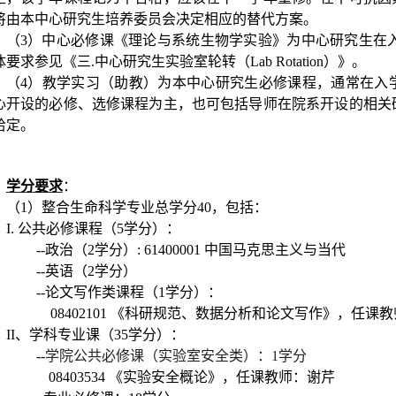
将由本中心研究生培养委员会决定相应的替代方案。
（
3
）中心必修课《理论与系统生物学实验》为中心研究生在
体要求参见《三
.
中心研究生实验室轮转（
Lab Rotation
）》。
（
4
）教学实习（助教）为本中心研究生必修课程，通常在入
心开设的必修、选修课程为主，也可包括导师在院系开设的相关
给定。
学分要求
：
（
1
）整合生命科学专业总学分
40
，包括：
I.
公共必修课程（
5
学分）：
--
政治（
2
学分）
: 61400001
中国马克思主义与当代
--
英语（
2
学分）
--
论文写作类课程（
1
学分）：
08402101
《科研规范、数据分析和论文写作》，任课教
II
、学科专业课（
35
学分）：
--
学院公共必修课（实验室安全类）：
1
学分
08403534
《实验安全概论》，任课教师：谢芹