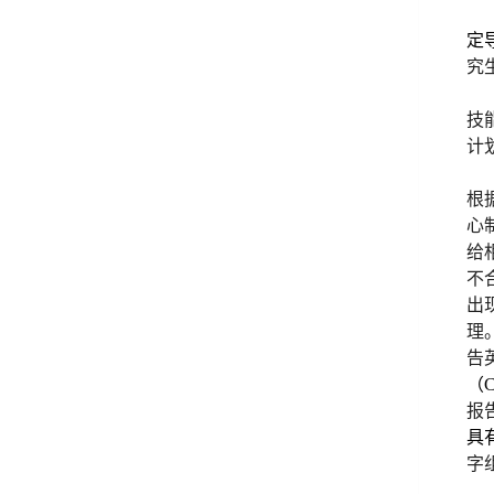
定
究
技
计
根
心
给
不
出
理
告
（
报
具
字