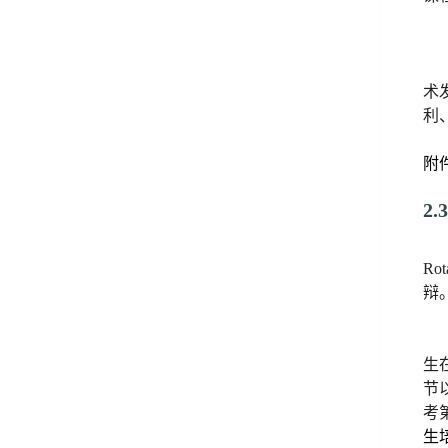
术
利
附
2.
Rot
辩
生
节
考
生