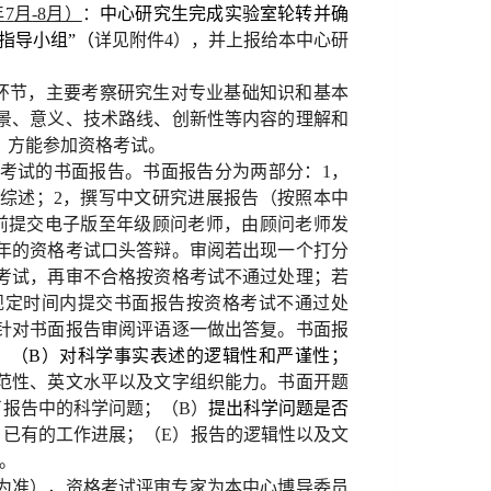
年
7
月
-8
月）
：
中心研究生完成实验室轮转并确
指导小组
”
（
详见附件
4
），并上报给本中心研
环节，主要考察研究生对专业基础知识和基本
景、意义、技术路线、创新性等内容的理解和
，方能参加资格考试。
考试的书面报告。
书面报告分为两部分：
1
，
综述；
2
，撰写中文研究进展报告（按照本中
前提交电子版至年级顾问老师，由顾问老师发
年的资格考试口头答辩。审阅若出现一个打分
考试，再审不合格按资格考试不通过处理；若
规定时间内提交书面报告按资格考试不通过处
针对书面报告审阅评语逐一做出答复。
书面报
；（
B
）对科学事实表述的逻辑性和严谨性；
范性、英文水平以及文字组织能力。
书面开题
了报告中的科学问题；（
B
）
提出科学问题是否
）已有的工作进展；（
E
）报告的逻辑性以及文
。
为准），资格考试评审专家为本中心博导委员