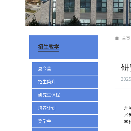
首页
招生教学
研
夏令营
2025
招生简介
研究生课程
培养计划
开
术
奖学金
学