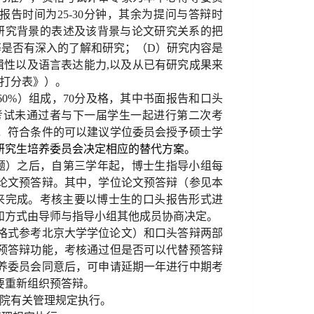
报告时间为
25-30
分钟，其余为提问与答辩时
研究背景的表述及该背景与论文研究关系的把
等是否有深入的了解和研究
；（
D
）
研究内容是
辑性以及语言表达能力
,
以及从已有研究成果来
打分表》）。
60%
）组成，
70
分及格，其中书面报告和口头
考试未通过者与下一届学生一起进行第二次考
，符合条件的可以建议学位委员会授予硕士学
研究生培养委员会决定相应的替代方案。
题）之后，自第三学年起，博士生指导小组每
论文预答辩。其中，学位论文预答辩（参见本
来完成。考核主要以博士生的口头报告形式进
和方式由导师与指导小组其他成员协商决定。
格式参考北京大学学位论文）和口头答辩两部
预答辩功能，考核通过但是否可以代替预答辩
养委员会同意后，可申请延期一年进行中期考
要重新组织预答辩。
院有关管理规定执行。