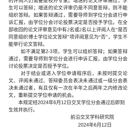
的评阅人仍需要是校外专家。
增送的论文评审通过，学
生可以答辩；
增送的论文评审仍是不同意答辩，则不能
组织答辩。
如果答辩通过，需要导师到学位分会进行申
诉汇报，由学位分会讨论投票决定是否授予学位。
在全
部收回的论文评审意见中有
2
名或
2
名以上评阅人在“是否
同意组织博士学位论文答辩”项评阅意见为“否”，学生不
能举行论文答辩。
如不满足第
2-3
项，学生可以组织答辩；如果答辩
通过，需要导师到学位分会进行申诉汇报，由学位分会
讨论投票决定是否授予学位。
对于结业或进入学位申请程序后，未按时提交论
文、评阅未通过、答辩委员会表决未通过或一级分会表
决未通过者，有且仅有一次在半年之后两年之内修改论
文，重新提交学位申请的机会。
本规定经
2024
年
6
月
12
日交叉学位分会通过后即刻
生效并执行。
前沿交叉学科研究院
2024
年
6
月
12
日