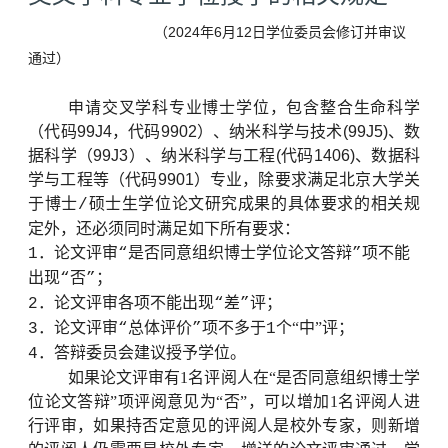
2024
6
12
（
年
月
日学位委员会修订并审议
通过）
申请交叉学科专业博士学位，包含整合生命科学
（代码
99J4
，代码
9902
）、纳米科学与技术
(99J5)
、数
据科学（
99J3
）、纳米科学与工程
(
代码
1406)
、数据科
学与工程等（代码
9901
）专业，除要求满足北京大学关
于博士
硕士生学位论文研究成果的具体要求的相关规
/
定外，还必须同时满足如下所有要求：
．论文评审
是否同意组织博士学位论文答辩
项不能
1
“
”
出现
否
；
“
”
．论文评审各项不能出现
差
评；
2
“
”
．论文评审
总体评价
项不多于
个“中”评；
3
“
”
1
．答辩委员会建议授予学位。
4
如果论文评审有
1
名评阅人在“是否同意组织博士学
位论文答辩”项评阅意见为“否”，可以增加
1
名评阅人进
行评审，如果持否定意见的评阅人是校外专家，则新增