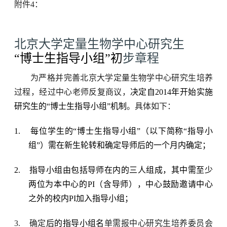
附件
4
：
北京大学定量生物学中心研究生
“
博士生指导小组
”
初
步章程
为严格并完善北京大学定量生物学中心研究生培养
过程，经过中心老师反复商议，
决定自
2014
年开始实施
研究生的
“
博士生指导小组
”
机制
。具体如下：
1.
每位学生的
“
博士生指导小组
”
（以下简称“指导小
组”）需在新生轮转和确定导师后的一个月内确定；
2.
指导小组由包括导师在内的三人组成，其中需至少
两位为本中心的
PI
（含导师），中心鼓励邀请中心
之外的校内
PI
加入指导小组；
3.
确定
后的指导小组名
单需报中心研究生培养委员会