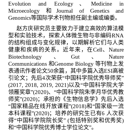
Evolution and Ecology
、
Medicine in
Microecology
和
Journal of Genetics and
Genomics
等国际学术刊物担任副主编或编委。
赵方庆研究员主要致力于建立高效的算法模
型和实验技术，探索人体微生物与非编码
RNA
的结构组成与变化规律，以期解析它们与人类
健康和疾病的关系。近年来，在
Cell
、
Nature
Biotechnology
、
Gut
、
Nature
Communications
和
Genome Biology
等刊物上发
表通讯作者论文
50
余篇，
其中多篇入选
ESI
高被
引论文；先后
4
次荣获“中国科学院优秀导师奖”
(2017, 2018, 2019, 2021)
以及“中国科学院大学
领雁奖章”
(2020)
、“中国科学院朱李月华优秀教
师奖”
(2020)
；承担的《生物信息学》先后入选
“国家精品在线开放课程”
(2018)
和“国家级一流
本科课程”
(2020)
；培养的研究生已有
6
人次获
得“中国科学院院长奖”
(
包括特别奖和优秀奖
)
和“中国科学院优秀博士学位论文”。