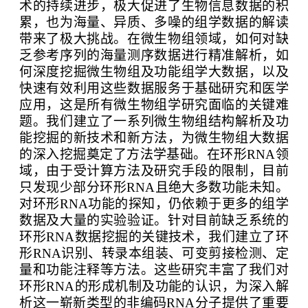
术的持续进步，极大促进了生物信息数据的积
累，也为海量、异质、多噪的组学数据的解读
带来了极大挑战。在微生物组领域，如何对缺
乏参考序列的海量测序数据进行精准解析，如
何深度挖掘微生物组及功能组学大数据，以及
快速有效利用这些数据服务于基础研究和医学
应用，这是所有微生物组学研究面临的关键难
题。我们建立了一系列微生物组结构解析及功
能挖掘的新技术和新方法，为微生物组大数据
的深入挖掘奠定了方法学基础。在环形
RNA
领
域，由于受计算方法及研究手段的限制，目前
只发现少部分环形
RNA
且绝大多数功能未知。
对环形
RNA
功能的探知，仍依赖于更多的组学
数据及大量的实验验证。针对目前缺乏系统的
环形
RNA
数据挖掘的关键技术，我们建立了环
形
RNA
识别、转录本组装、可变剪接检测、定
量和功能注释等方法。这些研究丰富了我们对
环形
RNA
的形成机制及功能的认识，为深入解
析这一崭新类型的非编码
RNA
分子提供了重要