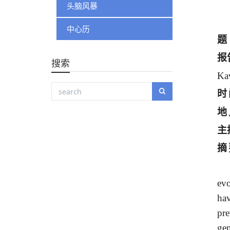
头脑风暴
中心历
题
报
搜索
Kav
时
地
主
摘
evo
ha
pre
ge