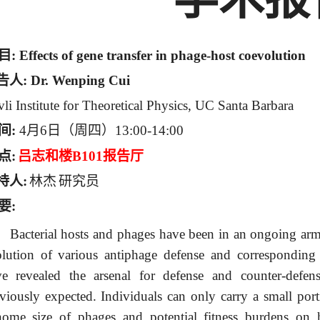
目
: Effects of gene transfer in phage-host coevolution
告人
:
Dr.
Wenping Cui
li Institute for Theoretical Physics, UC Santa Barbara
间
:
4
月
6
日（周四）
13:00-14:00
点
:
吕志和楼
B101
报告厅
持人
:
林杰
研究员
要
:
Bacterial hosts and phages have been in an ongoing arms 
lution of various antiphage defense and corresponding 
ve revealed the arsenal for defense and counter-defe
viously expected. Individuals can only carry a small port
nome size of phages and potential fitness burdens on 