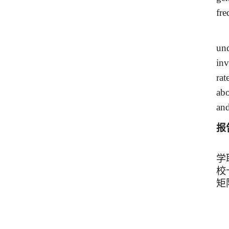
fre
und
inv
rat
abo
and
报
学
校
矩