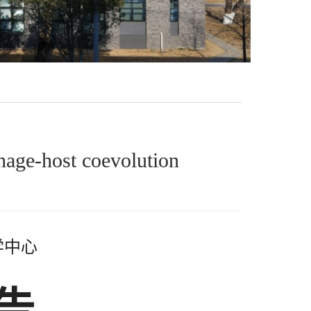
phage-host coevolution
学中心
告