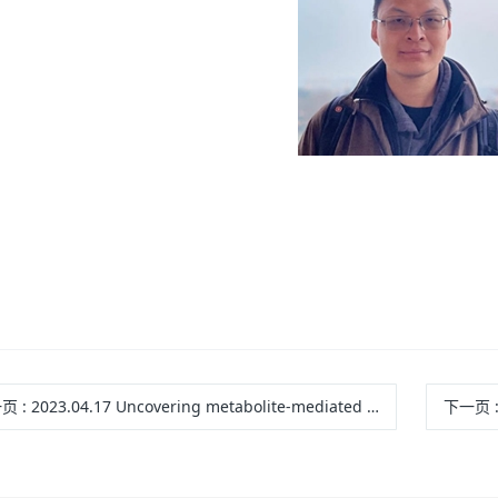
一页
: 2023.04.17 Uncovering metabolite-mediated cell communications by single-cell RNA-Seq
下一页
: