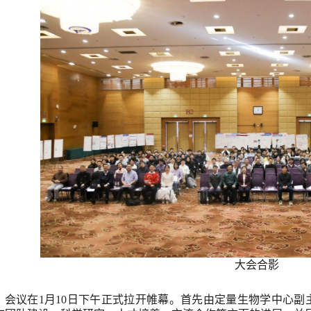
大会合影
会议在
1
月
10
日下午正式拉开帷幕。首先由定量生物学中心副