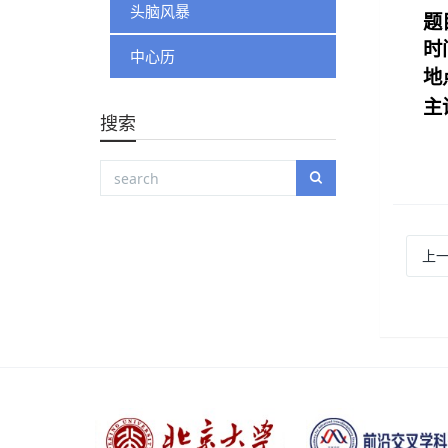
头脑风暴
题
时
中心历
地
主
搜索
上