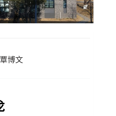
讲 覃博文
龙