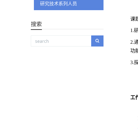
研究技术系列人员
课
搜索
1.
2.
功
3.
工