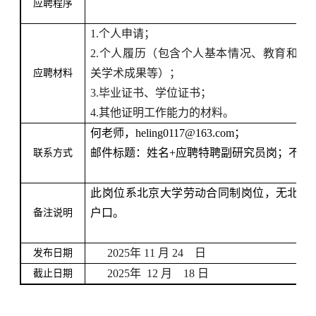
应聘程序
1.
个人申请；
2.
个人履历（包含个人基本情况、教育和工
关学术成果等）；
应聘材料
3.
毕业证书、学位证书；
4.
其他证明工作能力的材料。
何老师，
heling0117@163.com
；
邮件标题：姓名
+
应聘特聘副研究员岗；不接
联系方式
此岗位系北京大学劳动合同制岗位，无北大
户口。
备注说明
2025
年
11
月
24
日
发布日期
2025
年
12
月
18
日
截止日期