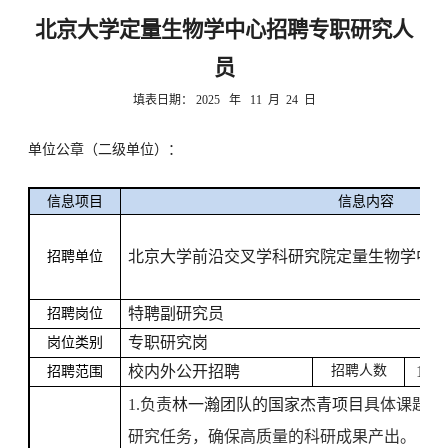
北京大学定量生物学中心招聘专职研究人
员
填表日期：
2025
年
11
月
24
日
单位公章（二级单位）：
信息项目
信息内容
北京大学前沿交叉学科研究院定量生物学中
招聘单位
特聘副研究员
招聘岗位
专职研究岗
岗位类别
校内外公开招聘
招聘人数
1
招聘范围
1.
负责
林一瀚团队的国家杰青项目
具体课题研
研究任务，确保高质量的科研成果产出。