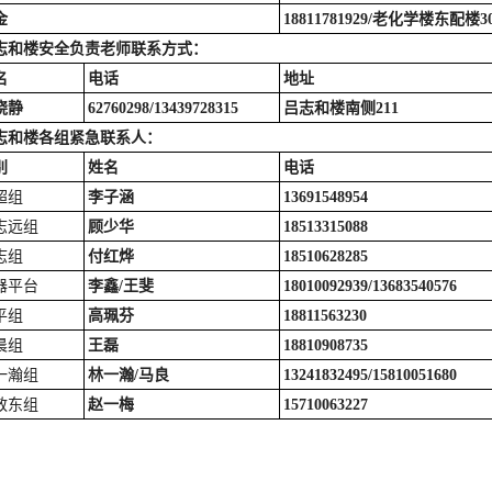
金
18811781929/
老化学楼东配楼302
志和楼安全负责老师联系方式：
名
电话
地址
晓静
62760298/13439728315
吕志和楼南侧211
志和楼各组紧急联系人：
别
姓名
电话
超组
李子涵
13691548954
志远组
顾少华
18513315088
志组
付红烨
18510628285
器平台
李鑫/王斐
18010092939/13683540576
平组
高珮芬
18811563230
晨组
王磊
18810908735
一瀚组
林一瀚/马良
13241832495/15810051680
敬东组
赵一梅
15710063227