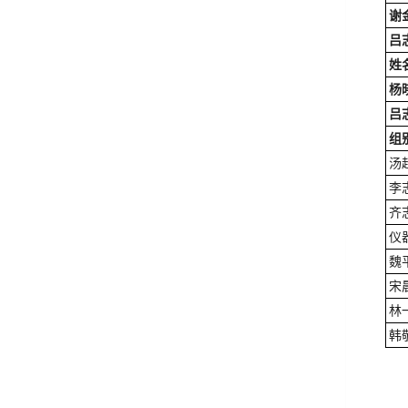
谢
吕
姓
杨
吕
组
汤
李
齐
仪
魏
宋
林
韩