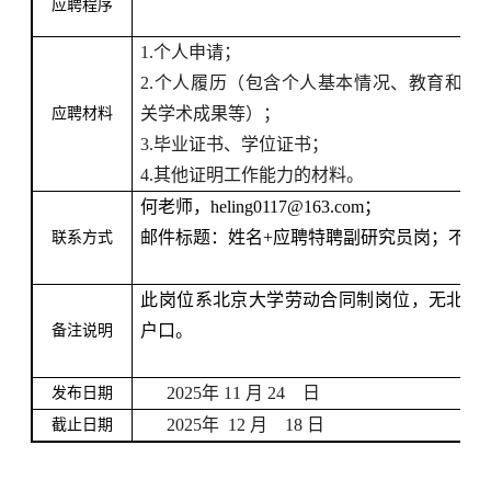
应聘程序
1.
个人申请；
2.
个人履历（包含个人基本情况、教育和工
关学术成果等）；
应聘材料
3.
毕业证书、学位证书；
4.
其他证明工作能力的材料。
何老师，
heling0117@163.com
；
邮件标题：姓名
+
应聘特聘副研究员岗；不接
联系方式
此岗位系北京大学劳动合同制岗位，无北大
户口。
备注说明
2025
年
11
月
24
日
发布日期
2025
年
12
月
18
日
截止日期