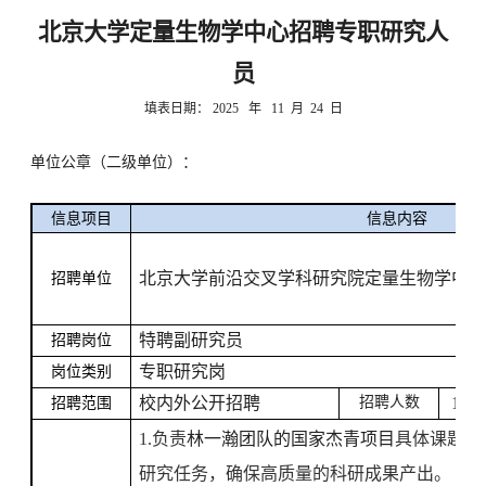
北京大学定量生物学中心招聘专职研究人
员
填表日期：
2025
年
11
月
24
日
单位公章（二级单位）：
信息项目
信息内容
北京大学前沿交叉学科研究院定量生物学中
招聘单位
特聘副研究员
招聘岗位
专职研究岗
岗位类别
校内外公开招聘
招聘人数
1
招聘范围
1.
负责
林一瀚团队的国家杰青项目
具体课题研
研究任务，确保高质量的科研成果产出。