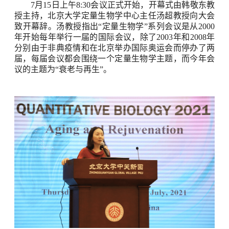
7
月
15
日上午
8:30
会议正式开始，开幕式由韩敬东教
授主持，北京大学定量生物学中心主任汤超教授向大会
致开幕辞。汤教授指出
“
定量生物学
”
系列会议是从
2000
年开始每年举行一届的国际会议，除了
2003
年和
2008
年
分别由于非典疫情和在北京举办国际奥运会而停办了两
届，每届会议都会围绕一个定量生物学主题，而今年会
议的主题为
“
衰老与再生
”
。