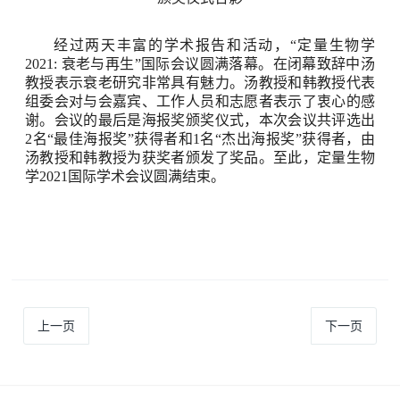
经过两天丰富的学术报告和活动，
“
定量生物学
2021:
衰老与再生
”
国际会议圆满落幕。在闭幕致辞中汤
教授表示衰老研究非常具有魅力。汤教授和韩教授代表
组委会对与会嘉宾、工作人员和志愿者表示了衷心的感
谢。会议的最后是海报奖颁奖仪式，本次会议共评选出
2
名
“
最佳海报奖
”
获得者和
1
名
“
杰出海报奖
”
获得者，由
汤教授和韩教授为获奖者颁发了奖品。至此，定量生物
学
2021
国际学术会议圆满结束。
上一页
下一页