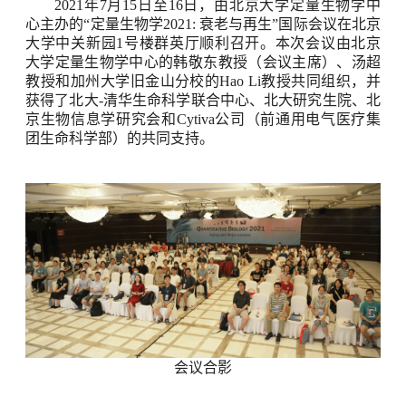
2021
年
7
月
15
日至
16
日，由北京大学定量生物学中
心主办的
“
定量生物学
2021:
衰老与再生
”
国际会议在北京
大学中关新园
1
号楼群英厅顺利召开。本次会议由北京
大学定量生物学中心的韩敬东教授（会议主席）、汤超
教授和加州大学旧金山分校的
Hao Li
教授共同组织，并
获得了北大
-
清华生命科学联合中心、北大研究生院、北
京生物信息学研究会和
Cytiva
公司（前通用电气医疗集
团生命科学部）的共同支持。
会议合影