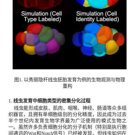
图
1.
以
秀丽隐杆线虫
胚胎发育为例的生物观测与物理
重构
1.
线虫发育中细胞类型的密集分化过程
线虫
能形成皮肤、肌肉、咽喉、神经、肠道等众多组
织器官，且
拥有单细胞级别的
分化
精度
，因此
成为
过去
半个世纪内
发育生物学界最为广泛使用的模式生物之
一。
虽然许多负责细胞分化的分子机制（特别是执行胞
间通讯的
Wnt
和
Notch
信号）已经被发现，但线虫如何在