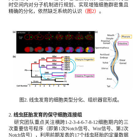
时空间内对分子机制进行规划、实现增殖细胞群密集且
精确的分化，依然缺乏系统的认识
（图
2
）
。
图
2.
线虫
发育
的
细胞类型分化、组织器官形成
。
2.
线虫胚胎发育的保守细胞连接组
研究团队重点关注横跨
1-2-3-4-6-7-8-12
细胞期内的三
次重要信号程序（即第
1
次
Notch
信号、
Wnt
信号、第
2
次
Notch
信号），利用前期发表的
17
个线虫胚胎的定量数据