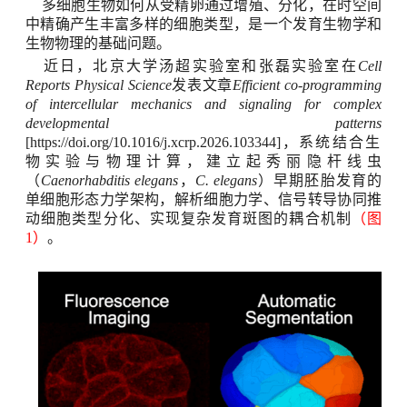
多细胞生物如何从受精卵通过增殖、分化，在时空间
中精确产生丰富多样的细胞类型，是一个发育生物学和
生物物理的基础问题。
近日，北京大学汤超实验室
和张磊实验室
在
Cell
Reports Physical Science
发表文章
Efficient co-programming
of intercellular mechanics and signaling for complex
developmental patterns
[
https://doi.org/10.1016/j.xcrp.2026.103344
]
，
系统
结合生
物实验与物理计算，建立起
秀丽隐杆线虫
（
Caenorhabditis elegans
，
C. elegans
）
早期
胚胎发育的
单细胞
形态
力学架构，解析细胞力学、信号转导协同推
动细胞类型分化、实现复杂发育斑图的耦合机制
（图
1
）
。