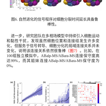
图
6.
自然进化的信号程序对细胞分裂时间延长具备鲁
棒性。
进一步，研究团队在多相场模型中持续引入细胞运动
和黏性干扰，发现虽然细胞位置和连接组发生许多变
化，但服务于信号转导、细胞分化的局域连接关系并未
变化，说明该连接关系依然很鲁棒
（图
7
）
。比如，在
100
组独立模拟中，
ABalp-MS/ABara-MS
连接保守度高
达
99%
，而其姐妹连接
ABalp-MS/ABara-MS
保守度为
0%
。