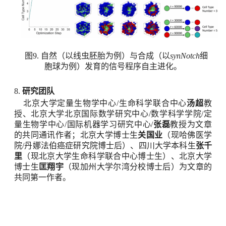
图
9
.
自然（以线虫胚胎为例）与合成（以
synNotch
细
胞球为例）发育的信号程序自主进化
。
8.
研究团队
北京大学定量生物学中心
/
生命科学联合中心
汤超
教
授、
北京大学北京国际数学研究中心
/
数学科学学院
/
定
量生物学中心
/
国际机器学习研究中心
/
张磊
教授为文章
的共同通讯作者；北京大学博士生
关国业
（现哈佛医学
院
/
丹娜法伯癌症研究院博士后）、
四川大学本科生
张千
里
（现北京大学生命科学联合中心博士生）、北京大学
博士生
匡翔宇
（现
加州大学尔湾分校
博士后）为文章的
共同
第一
作者。