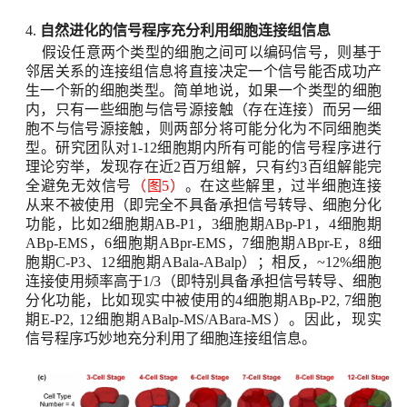
4.
自然进化的信号程序充分利用细胞连接组信息
假设任意两个类型的细胞之间可以编码信号，则基于
邻居关系的连接组信息将直接决定一个信号能否成功产
生一个新的细胞类型。简单地说，如果一个类型的细胞
内，只有一些细胞与信号源接触（存在连接）而另一细
胞不与信号源接触，则两部分将可能分化为不同细胞类
型。研究团队对
1-12
细胞期内所有可能的信号程序进行
理论穷举，发现存在近
2
百万组解，只有约
3
百组解能完
全避免无效信号
（图
5
）
。在这些解里，过半细胞连接
从来不被使用（即完全不具备承担信号转导、细胞分化
功能，比如
2
细胞期
AB-P1
，
3
细胞期
ABp-P1
，
4
细胞期
ABp-EMS
，
6
细胞期
ABpr-EMS
，
7
细胞期
ABpr-E
，
8
细
胞期
C-P3
、
12
细胞期
ABala-ABalp
）；相反，
~12%
细胞
连接使用频率高于
1/3
（即特别具备承担信号转导、细胞
分化功能，比如现实中被使用的
4
细胞期
ABp-P2,
7
细胞
期
E-P2,
12
细胞期
ABalp-MS
/
ABara-MS
）。因此，现实
信号程序巧妙地充分利用了细胞连接组信息。