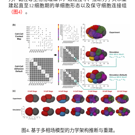
建起直至
12
细胞期的单细胞
形态
以及保守细胞连接组
（图
4
）
。
图
4.
基于多相场模型的力学架构推断与重建
。