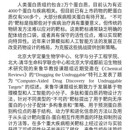
人类蛋白质组约包含
2
万个蛋白质，目前认为有近
4000
个蛋白与疾病相关。但目前已有上市药物的靶蛋白
质仅有
500
多个，大部分疾病相关蛋白有待开发。
“
不可
药
”
靶标是指那些对于疾病治疗具有重要意义，但传统药
物研发方法难以应对的靶标。这类靶标通常缺乏明确的
配体结合口袋，或者具有保守的活性位点，难以实现靶
向特异性。近年来计算模拟和人工智能方法的发展正在
改变药物设计的格局，为克服这些挑战提供创新策略。
北京大学定量生物学中心、化学与分子工程学院、
北大
-
清华生命科学联合中心和北京大学成都前沿生物技
术研究院的来鲁华教授课题组近期受邀在《
Chemical
Reviews
》的
“Drugging the Undruggable”
特刊上发表了题
为
“Computer-Aided Drug Discovery for Undruggable
Targets”
的综述。来鲁华课题组长期致力于发展基于物
理模型和人工智能的小分子、多肽和蛋白质药物设计方
法，针对不同类型的“不可药”靶标提出了用于靶向无序
蛋白的小分子配体“多构象亲和”策略、用于预测蛋白质
别构位点的基于结构、动力学和进化信息的方法以及用
于从头设计靶向蛋白
-
蛋白相互作用界面的环肽抑制剂设
计方法等，在多个重大疾病相关靶标上经过设计与实验
获得了可成药性分子并进行了转化。来鲁华组在该篇综