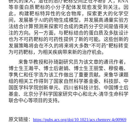
研究的深入，潜在的治疗靶标空间正在不断扩大，
RNA
等非蛋白质靶标的小分子配体发现愈发受到关注。因
此，构建靶标特异性的化合物库，探索更大的化学空
间，发展基于
AI
的药物生成模型，并发展高通量实验方
法结合计算预测来探索可合成的类药分子空间是值得关
注的方向。另一方面，与靶标结合的蛋白质及多肽设计
也为不可药靶标的可药性提供了新的可能。这些创新的
发展策略将会在不久的将来将大多数
“
不可药
”
靶标转变
为可药靶标，为相关疾病带来新的治疗机会。
来鲁华教授和孙琦副研究员为该文章的通讯作者，
博士生王瀚平、博士后谢娟、博士生王丽莹、穆俊羲、
李隽仁和任宇浩为该工作做出了重要贡献。来鲁华课题
组的相关工作得到了国家自然科学基金委、科技部、中
国医学科学院创新单元、四川省科技计划、中国博士后
基金、北京分子科学国家研究中心和北大
-
清华生命科学
联合中心等项目的支持。
原文链接：
https://pubs.acs.org/doi/10.1021/acs.chemrev.4c00969