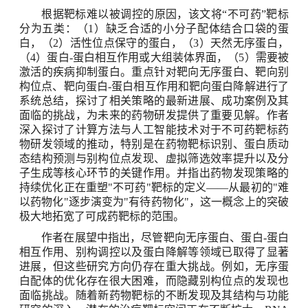
根据靶标难以被调控的原因，该文将“不可药”靶标
分为五类：（
1
）缺乏合适的小分子配体结合口袋的蛋
白，（
2
）活性位点保守的蛋白，（
3
）天然无序蛋白，
（
4
）蛋白
-
蛋白相互作用或大组装体界面，（
5
）需要被
激活的疾病抑制蛋白。重点针对靶向无序蛋白、靶向别
构位点、靶向蛋白
-
蛋白相互作用和靶向蛋白降解进行了
系统总结，探讨了相关策略的最新进展、成功案例及其
面临的挑战，为未来的药物研发提供了重要见解。作者
深入探讨了计算方法与人工智能技术对于不可药靶标药
物研发领域的推动，特别是在药物靶标识别、蛋白质动
态结构预测与别构位点发现、虚拟筛选效率提升以及分
子生成等核心环节的关键作用。并指出药物发现策略的
持续优化正在重塑
"
不可药
"
靶标的定义
——
从最初的
"
难
以药物化
"
逐步演变为
"
有待药物化
"
，这一概念上的突破
极大地拓宽了可成药靶标的范围。
作者在展望中指出，尽管靶向无序蛋白、蛋白
-
蛋白
相互作用、别构调控以及蛋白降解等领域已取得了显著
进展，但这些研究方向仍存在重大挑战。例如，无序蛋
白配体的优化存在很大困难，而隐藏别构位点的发现也
面临挑战。随着新药物靶标的不断发现及其结构与功能