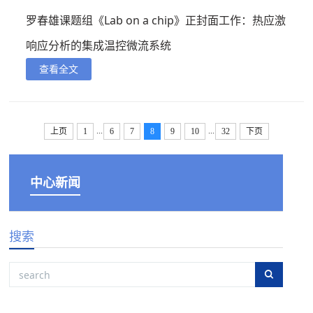
罗春雄课题组《Lab on a chip》正封面工作：热应激
响应分析的集成温控微流系统
查看全文
...
...
上页
1
6
7
8
9
10
32
下页
中心新闻
搜索