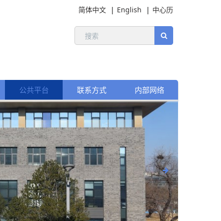
简体中文
English
中心历
公共平台
联系方式
内部网络