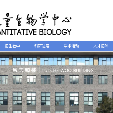
招生教学
科研进展
学术活动
人才招聘