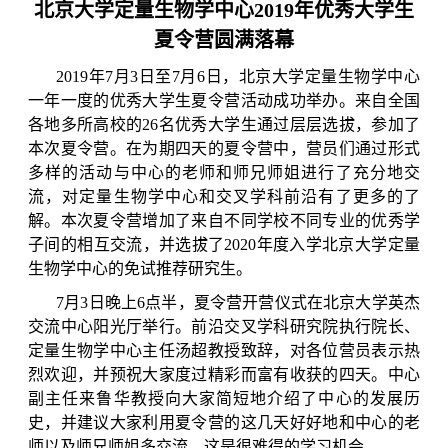
北京大学定量生物学中心
2019
年优秀大学生
夏令营圆满落幕
2019
年
7
月
3
日至
7
月
6
日，北京大学定量生物学中心
一年一度的优秀大学生夏令营活动成功举办。来自全国
各地多所高校的
26
名优秀大学生通过层层选拔，参加了
本次夏令营。在为期四天的夏令营中，营员们通过形式
多样的活动与中心的老师和师兄师姐进行了充分地交
流，对定量生物学中心和交叉学科前沿有了更多的了
解。本次夏令营增加了来自不同学校不同专业的优秀学
子间的相互交流，并选拔了
2020
年度入学北京大学定量
生物学中心的免试推荐研究生。
7
月
3
日晚上
6
点半，夏令营开营仪式在北京大学英杰
交流中心阳光厅举行。前沿交叉学科研究院执行院长、
定量生物学中心主任汤超教授致辞，对各位营员表示热
烈欢迎，并预祝大家度过精彩而富有收获的四天。中心
副主任来鲁华教授向大家简短地介绍了中心的发展历
史，并建议大家利用夏令营的这几天好好地和中心的老
师以及师兄师姐多交流，这是很难得的学习机会。