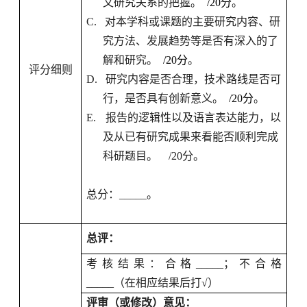
文研究关系的把握。
/20
分
。
C.
对本学科或课题的主要研究内容、研
究方法、发展趋势等是否有深入的了
解和研究。
/20
分
。
评分细则
D.
研究内容是否合理，技术路线是否可
行，是否具有创新意义。
/20
分
。
E.
报告的逻辑性以及语言表达能力，以
及从已有研究成果来看能否顺利完成
科研题目。
/20
分。
总分：
_____
。
总评：
考核结果：合格
_____
；不合格
_____
（在相应结果后打
√
）
评审（或修改）意见：