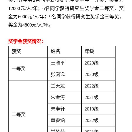
奖，其中有
2
名同学获得研究生奖学金一等奖，奖金为
12000
元
/
人
/
年；
6
名同学获得研究生奖学金二等奖，奖
金为
6000
元
/
人
/
年；
9
名同学获得研究生奖学金三等奖，
奖金为
4800
元
/
人
/
年。
奖学金获奖情况：
获奖
姓名
年级
王瀚平
2020
级
一等奖
张潇逸
2020
级
兰天龙
2022
级
朱金涛
2021
级
朱寿轩
2019
级
二等奖
董睿涵
2022
级
常梦茹
2021
级