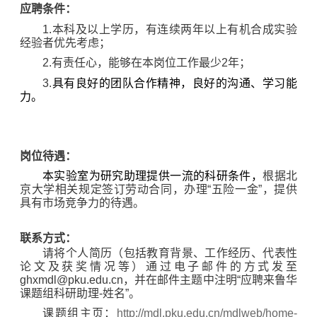
应聘条件：
1.
本科及以上学历，有连续两年以上有机合成实验
经验者优先考虑；
2.
有责任心，能够在本岗位工作最少
2
年；
3.
具有良好的团队合作精神，良好的沟通、学习能
力。
岗位待遇：
本实验室为研究助理提供一流的科研条件，
根据北
京大学相关规定签订劳动合同，办理“五险一金”，提供
具有市场竞争力的待遇。
联系方式：
请将个人简历（包括教育背景、工作经历、代表性
论文及获奖情况等）通过电子邮件的方式发至
ghxmdl@pku.edu.cn
，并
在邮件主题中注明“应聘来鲁华
课题组科研助理
-
姓名”。
课题组主页：
http://mdl.pku.edu.cn/mdlweb/home-