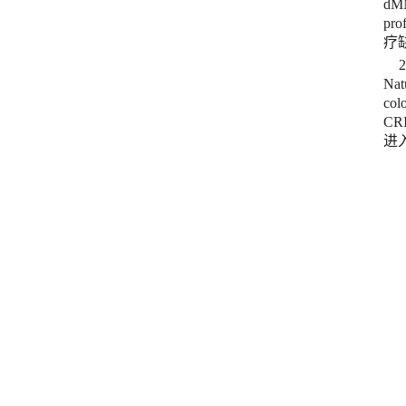
dM
prof
疗
Nat
col
CR
进