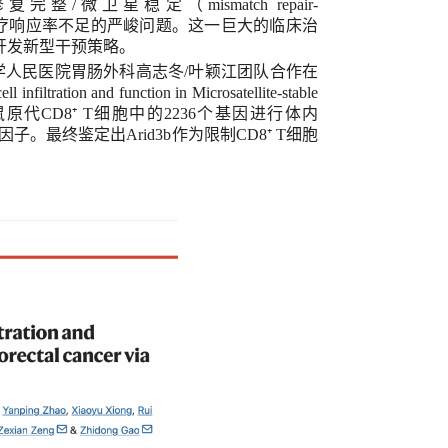
修复完整
/
微卫星稳定（
mismatch repair-
疗响应率不足的严峻问题。这一巨大的临床
治
开发新型干预策略。
学人民医院胃肠外科高志冬
/
叶颖江团队合作
在
 infiltration and function in Microsatellite-stable
鼠
原代
CD8⁺ T
细胞
中的
2
236
个基因进行
体内
因子。最终
鉴定出
Arid3
b
作为限制
CD8⁺ T
细胞