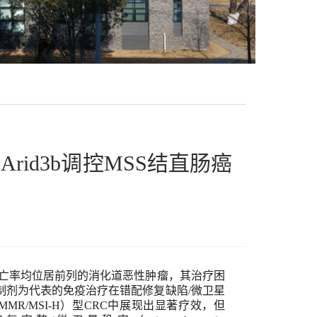
示Arid3b调控MSS结直肠癌
亡率均位居前列的消化道恶性肿瘤，其治疗困
制剂为代表的免疫治疗在错配修复缺陷
/
微卫星
MMR/MSI-H
）型
CRC
中展现出显著疗效，但