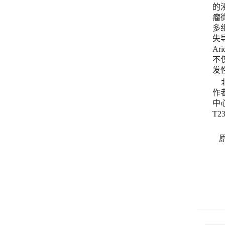
的
瘤
多
失
Ari
不
发
作
中
T23