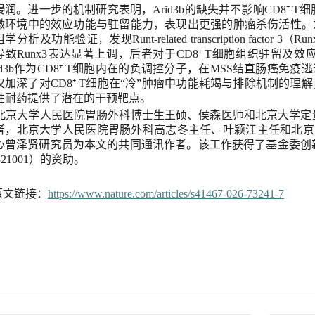
浸润
。进一步的机制研究表明，
Arid3b
的缺失并
不影
响
CD8⁺ T
细
微环境中的效应功能与驻留能力，表现出更强的肿瘤杀伤活性。
组学
分析及功能验证，发现
Runt-related transcription factor 3
（
Run
导致
R
unx
3
表达显著上调，后者
对于
CD8⁺ T
细胞组织驻留及效
d3b
作为
CD8⁺ T
细胞内在的负调控分子，在
MSS
结直肠癌免疫逃
仅加深了对
CD8⁺ T
细胞在
“
冷
”
肿瘤中功能耗竭与排除机制的理解
性耐药提供了
潜在
的干预靶点。
北京大学人民医院胃肠外科博士生王硕、侯森医师和
北京大学定
者，
北京大学人民医院胃肠外科高志冬主任、叶颖江主任和北京
心曾泽贤研究员
为本文的共同通讯作者。
该工作获得了
基金委创
21001
）的资助。
原文链接：
https://www.nature.com/articles/s41467-026-73241-7