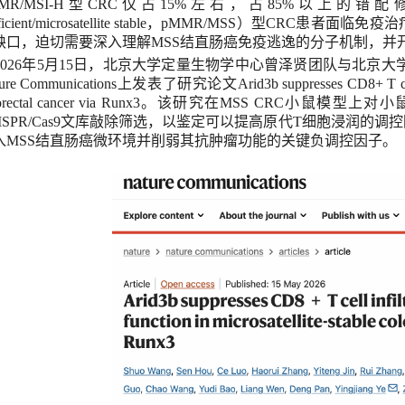
MR/MSI-H
型
CRC
仅占
1
5%
左右，占
85%
以上的错配
icient/microsatellite stab
le
，
pMMR
/
MSS
）型
CRC
患者面临免疫治
缺口
，迫切
需要
深入理解
MSS
结直肠癌免疫逃逸的分子机制，并
2026
年
5
月
15
日，
北京大学定量生物学中心曾泽贤团队与北京大
ure Communications
上发表了
研究论文
Arid3b suppresses CD8+ T cell
orectal cancer via Runx3
。
该研究在
M
SS CRC
小鼠
模型上对小
ISPR/C
as
9
文库敲除
筛选
，以鉴定可以提高原代
T
细胞浸润的调控
入
MSS
结直肠癌微环境并削弱其抗肿瘤功能的关键负调控因子。