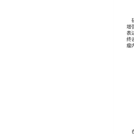
增
表
终
瘤