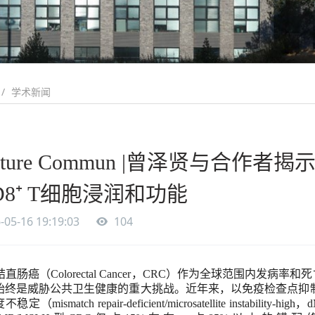
学术新闻
ature Commun |曾泽贤与合作者揭
D8⁺ T细胞浸润和功能
-05-16 19:19:03
104
结直肠癌（
Colorectal Cancer
，
CRC
）作为全球范围内发病率和死
始终是威胁公共卫生健康的重大挑战。近年来，以免疫检查点抑
度不稳定
（
mismatch repair-deficient/microsatellite instability-high
，
d