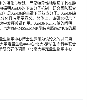
胞的活化与增殖，而是特异性地增强了其在肿
为探明
Arid3b
的下游分子机制，研究团队
联合
x3
）
是
Arid3b
的关键下游效应分子。
Arid3b
缺
应分化
具有重要意义
。
总体上，
该研究揭示了
逸中发挥关键作用。
Arid3b-R
unx
3
轴的阐明，
，
也
为临床
MSS/pMMR
型结直肠癌对
ICIs
的原
量生物学中心
博士生
罗策为该论文的共同第一
大学
定量生物学中心
/
北大
-
清华生命科学联合
新研究群体项目
（北京大学定量生物学中心，