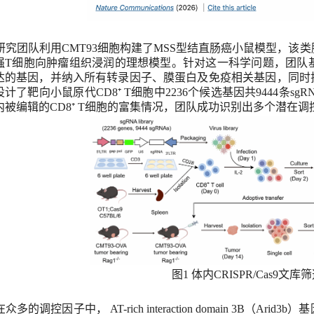
研究团队利用
CMT93
细胞构建了
MSS
型结直肠癌小鼠模型，该类
强
T
细胞向肿瘤组织浸润的理想模型。针对这一科学问题，团队
达的基因，并纳入所有转录因子、膜蛋白及免疫相关基因，同时
设计了靶向小鼠原代
CD8⁺ T
细胞中
2236
个候选基因共
9444
条
sgR
内被编辑的
CD8⁺ T
细胞的富集情况，团队成功识别出多个潜在调
图
1
体内
CRISPR/Cas9
文库
筛
在众多的调控因子中，
AT-rich interaction domain 3B
（
Arid
3b
）
基