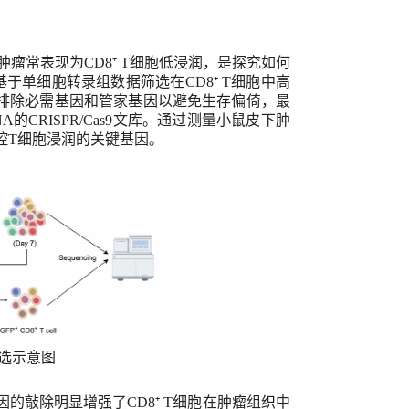
肿瘤常表现为
CD8⁺ T
细胞低浸润，是探究如何
基于单细胞转录组数据筛选在
CD8⁺ T
细胞中高
排除必需基因和
管
家基因以避免生存偏倚，最
NA
的
CRISPR/Cas9
文库。通过测量小鼠皮下肿
控
T
细胞浸润的关键基因。
选
示意图
因的敲除
明显
增强了
CD8⁺ T
细胞在肿瘤组织中