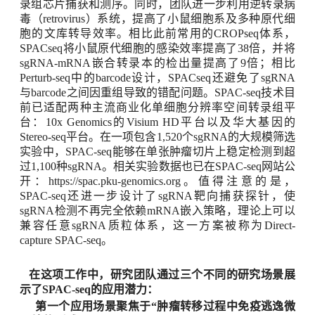
录组芯片捕获和测序。同时，团队进一步利用逆转录病
毒（
retrovirus
）系统，提高了小鼠细胞系及多种原代细
胞的文库转导效率
。
相比此前常用的
CROPseq
体系，
SPACseq
将小鼠原代细胞的感染效率提高了
38
倍，并将
sgRNA-mRNA
嵌合转录本的检出量提高了
9
倍；相比
Perturb-seq
中的
barcode
设计，
SPACseq
还避免了
sgRNA
与
barcode
之间因重组导致的错配问题
。
SPAC-seq
技术目
前已适配两种主流商业化单细胞分辨率空间转录组平
台：
10x Genomics
的
Visium HD
平台以及
华大基因
的
Stereo-seq
平台。在一项包含
1,520
个
sgRNA
的大规模筛选
实验中，
SPAC-seq
能够在单张肿瘤切片上稳定检测到超
过
1,
1
00
种
sgRNA
。相关实验数据也已在
SPAC-seq
网站公
开：
https://spac.pku-genomics.org
。
值得注意的是，
SPAC-seq
还进一步设计了
sgRNA
靶向捕获探针，使
sgRNA
检测不再完全依赖
mRNA
嵌入策略，理论上可以
兼容任意
sgRNA
质粒体系，这一方案被称为
Direct-
capture SPAC-seq
。
在这项工作中，研究团队通过三个不同的研究场景展
示了
SPAC-seq
的应用潜力
：
第一个应用场景聚焦于
“
肿瘤转移过程中免疫逃逸微