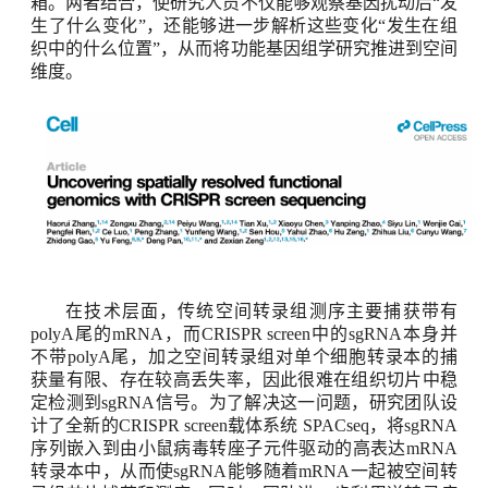
箱。两者结合，使研究人员不仅能够观察基因扰动后
“
发
生了什么变化
”
，还能够进一步解析这些变化
“
发生在组
织中的什么位置
”
，从而将功能基因组学研究推进到空间
维度
。
在技术层面，传统空间转录组测序主要捕获带有
polyA
尾的
mRNA
，而
CRISPR screen
中的
sgRNA
本身并
不带
polyA
尾，加之空间转录组对单个细胞转录本的捕
获量有限、存在较高丢失率，因此很难在组织切片中稳
定检测到
sgRNA
信号。为了解决这一问题，研究团队设
计了全新的
CRISPR screen
载体系统
SPACseq
，将
sgRNA
序列嵌入到由小鼠病毒转座子元件驱动的高表达
mRNA
转录本中，从而使
sgRNA
能够随着
mRNA
一起被空间转