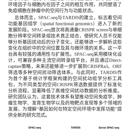
环境因子与细胞内在因子之间的相互作用，共同塑造了
免疫细胞在肿瘤中的空间行为与功能状态
。
总体而言，
SPAC-seq
与
TARDIS
的建立，标志着空间
功能基因组学（
spatial functional genomics
）进入了新的
发展阶段。
SPAC-seq
首次将高通量
CRISPR screen
与单细
胞分辨率空间转录组技术真正结合，使研究人员不仅能
够分析基因扰动后的分子变化，还能够进一步解析这些
变化在组织中的空间位置及其与微环境的关系。这一平
台具有较强的通用性与扩展性。
SPAC-seq
采用模块化设
计，可兼容多种主流空间转录组平台，并且通过
Direct-
capture
策略，未来还能够进一步扩展到
CRISPRa/i
、
ORF
筛选等多种空间扰动筛选体系。与此同时，
TARDIS
作
为首个基于统计学框架构建的空间扰动组学分析工具
包，为不同类型的空间
CRISPR
筛选数据提供了标准化
分析流程，显著降低了高维空间扰动数据的分析难度。
研究团队认为，这套技术体系有望推动空间免疫学、肿
瘤生物学、发育生物学以及药物靶点发现等多个领域的
发展，为理解
“
基因如何在特定空间环境中发挥功能
”
提
供全新的研究范式。