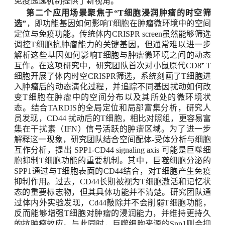
免疫逃逸机制提供了新视角。
第二个应用场景聚焦于
“T
细胞浸润肿瘤的时空筛
选
”
，即功能基因如何影响
T
细胞在肿瘤微环境中的空间
定位与免疫功能。传统体内
CRISPR screen
虽然能够筛选
调控
T
细胞抗肿瘤能力的关键基因，但通常难以进一步
解析这些基因如何影响
T
细胞与肿瘤微环境之间的动态
互作。在这项研究中，研究团队首次对小鼠原代
CD8⁺ T
细胞开展了体内时空
CRISPR
筛选，系统刻画了
T
细胞进
入肿瘤后的动态演化过程，并追踪不同基因扰动如何改
变
T
细胞在肿瘤中的空间分布以及其所处的微环境状
态。结合
TARDIS
的全局定位和局部富集分析，研究人
员发现，
CD44
扰动后的
T
细胞，相比对照组，更容易富
集在干扰素（
IFN
）信号活跃的肿瘤区域。为了进一步
解释这一现象，研究团队结合空间配体
-
受体分析与细胞
互作分析，提出
SPP1-CD44 signaling axis
可能是巨噬细
胞抑制
T
细胞功能的重要机制。其中，巨噬细胞分泌的
SPP1
通过与
T
细胞表面的
CD44
结合，对
T
细胞产生免疫
抑制作用。过去，
CD44
长期被视为
T
细胞激活和记忆状
态的重要标志物，但其具体功能并不清楚。研究团队通
过体内外实验发现，
Cd44
敲除并不会削弱
T
细胞功能，
反而能够增强
T
细胞对肿瘤的浸润能力，并维持更持久
的抗肿瘤效应。与此同时，巨噬细胞来源的
Spp1
则会抑