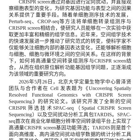
CRISPR screen
通过对基因进行定向扰动，并直接观
察细胞表型的变化，为研究基因功能与表型之间的因果
关系提供了重要手段。随着单细胞测序技术的发展，
Perturb-seq
、
CROP-seq
等方法将单细胞转录组测序与
CRISPR screen
相结合，使研究人员能够在一次实验中获
取更加丰富和精细的组学信息。近年来，空间组学技术
的快速发展进一步推动了研究范式的转变，使科学家不
仅能够关注细胞内部的基因表达变化，还能够解析细胞
与细胞、细胞与微环境之间的空间关系。在这样的背景
下，如何将高通量空间转录组测序与
CRISPR screen
结
合，从而在组织原位解析功能基因组学问题，正逐渐成
为该领域的重要研究方向
。
2026
年
5
月
26
日，北京大学定量生物学中心曾泽贤
团队
与合作者
在
Cell
发表题为《
Uncovering Spatially
Resolved Functional Genomics with CRISPR Screen
Sequencing
》的研究论文。该研究开发了全新的空间
CRISPR
筛选技术
SPAC-seq
（
Spatial CRISPR Screen
Sequencing
）以及空间扰动分析工具包
TARDIS
。
SPAC-
seq
首次在商业化单细胞分辨率空间转录组平台上实现了
高通量
CRISPR screen
基因功能筛选；
TARDIS
则是首个
面向高维度、高内涵空间扰动组学数据的统计分析工具