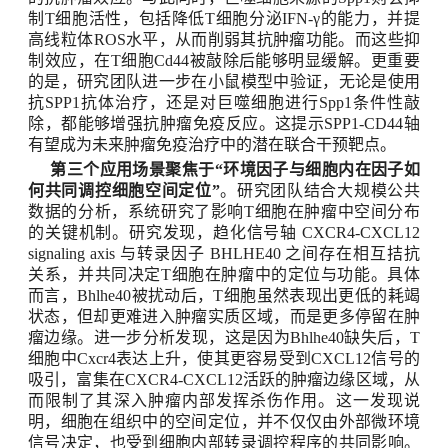
制
T
细胞活性，包括降低
T
细胞分泌
IFN-γ
的能力，并提
高线粒体
ROS
水平，从而削弱其抗肿瘤功能。而这些抑
制效应，在
T
细胞
Cd44
被敲除后能够明显缓解。更重要
的是，研究团队进一步在小鼠模型中验证，无论是使用
抗
SPP1
抗体治疗，还是对巨噬细胞进行
Spp1
条件性敲
除，都能够增强抗肿瘤免疫反应。这提示
SPP1-CD44
轴
有望成为未来肿瘤免疫治疗中的潜在联合干预靶点。
第三个应用场景聚焦于
“
环境因子与细胞内在因子如
何共同调控细胞空间定位
”
。研究团队结合大规模公共
数据
的分析
，系统研究了影响
T
细胞在肿瘤中空间分布
的关键机制。研究发现，趋化信号轴
CXCR4-CXCL12
signaling axis
与转录因子
BHLHE40
之间存在相互拮抗
关系，并共同决定
T
细胞在肿瘤中的定位与功能。具体
而言，
Bhlhe40
被扰动后，
T
细胞虽然表现出更低的耗竭
状态，但却更难进入肿瘤实质区域，而是更多停留在肿
瘤边缘。进一步分析发现，这是因为
Bhlhe40
缺失后，
T
细胞中
Cxcr4
表达上升，使其更容易受到
CXCL12
信号的
吸引，富集在
CXCR4-CXCL12
活跃的肿瘤边缘区域，从
而限制了其深入肿瘤内部发挥杀伤作用。这一发现说
明，细胞在组织中的空间定位，并不仅仅由外部微环境
信号决定，也受到细胞内部转录调控程序的共同影响。