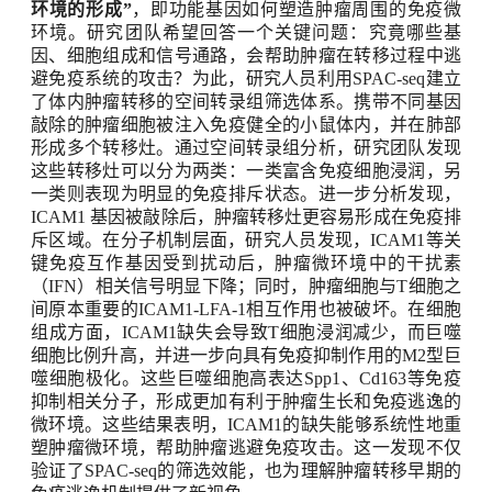
环境的形成
”
，即功能基因如何塑造肿瘤周围的免疫微
环境。研究团队希望回答一个关键问题：究竟哪些基
因、细胞组成和信号通路，会帮助肿瘤在转移过程中逃
避免疫系统的攻击
？
为此，研究人员利用
SPAC-seq
建立
了体内肿瘤转移的空间转录组筛选体系。携带不同基因
敲除的肿瘤细胞被注入免疫健全的小鼠体内，并在肺部
形成多个转移灶。通过空间转录组分析，研究团队发现
这些转移灶可以分为两类：一类富含免疫细胞浸润，另
一类则表现为明显的免疫排斥状态。进一步分析发现，
ICAM1
基因被敲除后，肿瘤转移灶更容易形成在免疫排
斥区域
。
在分子机制层面，研究人员发现，
ICAM1
等关
键免疫互作基因受到扰动后，肿瘤微环境中的干扰素
（
IFN
）相关信号明显下降；同时，肿瘤细胞与
T
细胞之
间原本重要的
ICAM1-LFA-1
相互作用也被破坏
。
在细胞
组成方面，
ICAM1
缺失会导致
T
细胞浸润减少，而巨噬
细胞比例升高，并进一步向具有免疫抑制作用的
M2
型巨
噬细胞极化。这些巨噬细胞高表达
Spp1
、
Cd163
等免疫
抑制相关分子，形成更加有利于肿瘤生长和免疫逃逸的
微环境
。
这些结果表明，
ICAM1
的缺失能够系统性地重
塑肿瘤微环境，帮助肿瘤逃避免疫攻击。
这一发现不仅
验证了
SPAC-seq
的筛选效能，也为理解肿瘤转移早期的