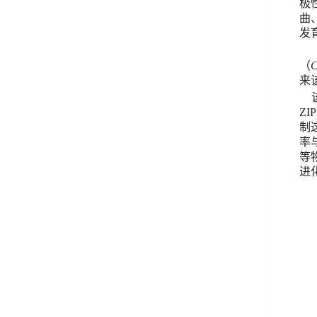
极
曲
发
（
C
来
ZIP
制
率
等
进