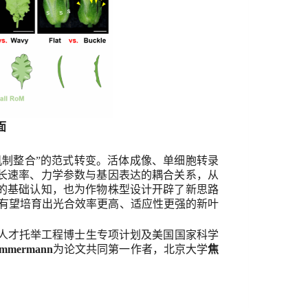
面
机制整合
”
的范式转变。活体成像、单细胞转录
长速率、力学参数与基因表达的耦合关系，从
的基础认知，也为作物株型设计开辟了新思路
有望培育出光合效率更高、适应性更强的新
叶
人才托举工程博士生专项计划及美国国家科学
immermann
为论文共同第一作者，
北京大学
焦
。