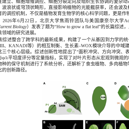
性建立、
细胞
增殖调控、细胞分裂定向及组织生长协调的复杂动
、波浪状或穹顶状畸形，直接影响
植
物的光能截获率，还会波及
育的调控机制，不仅是植物发育生物学的核心科学问题，更是作
2026
年
6
月
22
日，北京大学焦雨铃
团队
与美国康奈尔大学
Ad
urrent Biology
）
发表了题为
“
How to grow a flat leaf
”
的长篇综述，
该领域的研究进展。
该
综述整合了跨学科的最新成果，构建了一个从基因到力学的统
III
、
KANADI
等）的
相互
制衡、生长素
–WOX
模块介导的中域
这三个核心层级。综述创新性地提出了
“
面积冲突、方向冲突、
与
φ/λ
平坦度评分等定量指标，实现了对叶片形态从宏观到微观的
物种的保守机制进行了系统分析，还解析了食虫植物、多肉植物
化的创新路径。