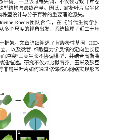
态平衡。一旦该过程失调，不仅会导致叶片卷
株型结构与最终产量。因此，解析叶片扁平化
物株型设计与分子育种的重要理论源头。
rienne Roeder
团队合作，在《
当代
生物学》
从多
个
尺度
的
视角出发，系统梳理了近二十年
一框架。文章详细阐述了背腹极性基因（
HD-
建立，以及微管
–
细胞壁力学反馈的定向生长控
表面冲突
”
三类生长不协调模型，并结合高斯曲
精准描述。研究不仅对比拟南芥、玉米及豌豆
等非扁平叶片如何通过修饰核心网络实现形态