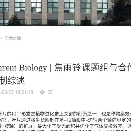
学术新闻
urrent Biology | 焦雨铃课
制综述
-06-23 18:51:18
55
叶片的扁平形态是植物进化史上关键的创新之一，也是作物高效
器官，叶片通过将生长限制在
基
–
顶轴
和中
–
边
轴
两个
轴
向
界定的
背
–
腹轴）
的扩展，最大化了受光面积并优化了气体交换效率。