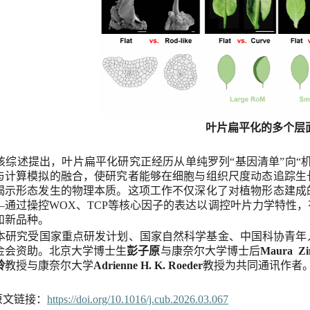
叶片扁平
化
的多
个
层
该综述
提
出，叶片扁平化研究正经历从单纯罗列
“
基因清单
”
向
“
与计算模拟的融合，使研究者能够在细胞与组织尺度动态追踪生
揭示形态发生的物理本质。这项工作不仅深化了对植物形态建成
—
通过
操控
WOX
、
TCP
等核心因子
的表达
以调控叶片力学特性，
和新
品种。
本研究受国家重点研发计划、国家自然科学基金
、
中国科协青年
金会资助。
北京大学博士生
彭子
原
与
康奈尔大学博士后
Maura Z
铃
教授与
康奈尔大学
Adrienne H. K. Roeder
教授为共同通讯作者
原文链接：
https://doi.org/10.1016/j.cub.2026.03.067