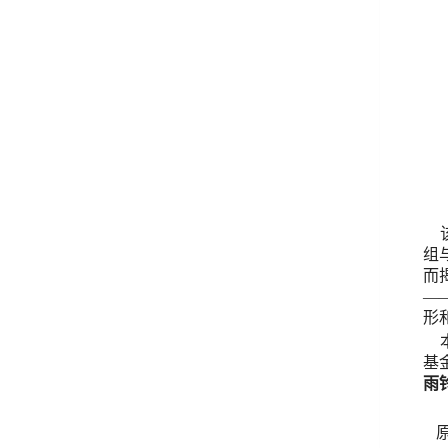
组
而
—
形
基
雨