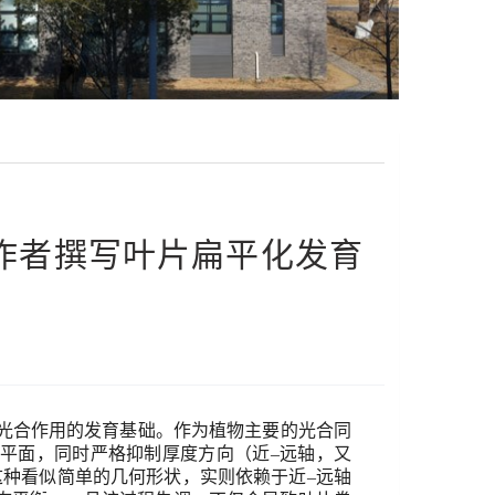
题组与合作者撰写叶片扁平化发育
光合作用的
发育
基础。作为植物主要的光合同
平面
，同时严格抑制厚度方向
（近
–
远轴，又
这种看似简单的几何形状，实则依赖于
近
–
远轴