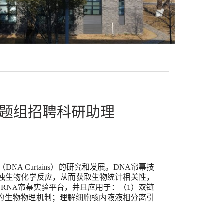
题组招聘科研助理
（
DNA Curtains
）的研究和发展。
DNA
帘幕技
独生物化学反应，从而获取生物统计相关性，
／
RNA
帘幕实验平台，并且应用于：（
1
）双链
的生物物理机制；理解细胞核内液液相分离引