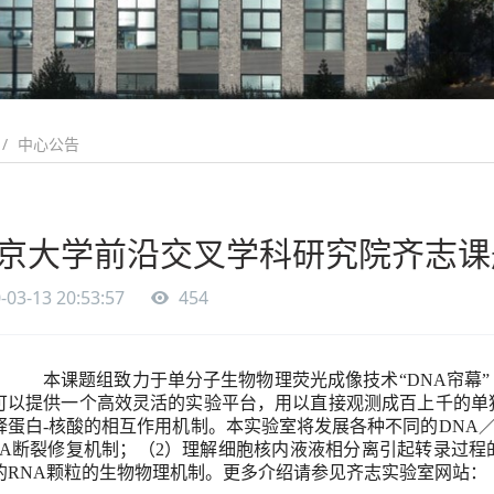
中心公告
京大学前沿交叉学科研究院齐志课
-03-13 20:53:57
454
本课题组致力于单分子生物物理荧光成像技术
“
DNA
帘幕”
可以提供一个高效灵活的实验平台，用以直接观测成百上千的单
释蛋白
-
核酸的相互作用机制。本实验室将发展各种不同的
DNA
A
断裂修复机制；（
2
）理解细胞核内液液相分离引起转录过程
的
RNA
颗粒的生物物理机制。更多介绍请参见齐志实验室网站：