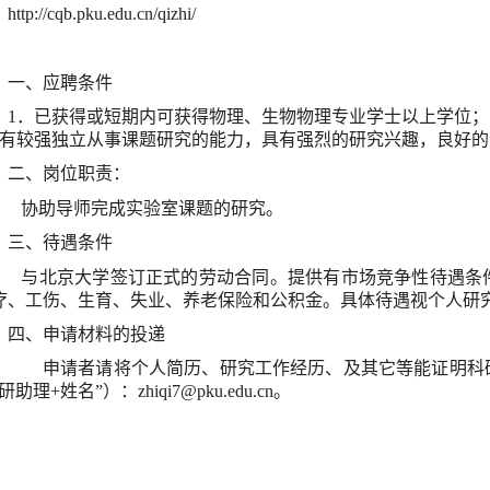
http://cqb.pku.edu.cn/qizhi/
一、应聘条件
1
．已获得或短期内可获得物理、生物物理专业学士以上学位；
有较强独立从事课题研究的能力，具有强烈的研究兴趣，良好的
二、岗位职责：
协助导师完成实验室课题的研究。
三、待遇条件
与北京大学签订正式的劳动合同。提供有市场竞争性待遇条
疗、工伤、生育、失业、养老保险和公积金。具体待遇视个人研
四、申请材料的投递
申请者请将个人简历、研究工作经历、及其它等能证明科研
科研助理
+
姓名”）：
zhiqi7@pku.edu.cn
。