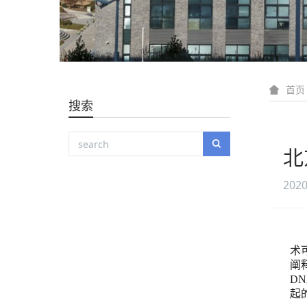
首页
搜索
北
2020
术
阐
DN
起