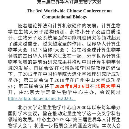
第三届世界华人计算生物学大会
The 3rd Worldwide Chinese Conference on
Computational Biology
随着理论算法和计算机软硬件的发展，计算生物
学在生物大分子结构预测、药物小分子及蛋白质设
计、生物分子及系统层面的功能机理研究等领域起到
了越来越重要，越来越定量的作用。世界华人计算生
物学大会（以下简称
“大会”）旨在将全球计算生物学
领域的杰出华人科学家汇集在一起，分享世界计算生
物学领域的最前沿研究成果并推动中国计算生物学领
域的发展。首届会议在张增辉和李国辉教授的倡议
下，于
2012
年在中国科学院大连化学物理研究所成功
举办；第二届会议于
2018
年在广州中山大学成功举
办；第三届会议将于
2020
年
8
月
3-6
日
在
北京大学
召
开，由北京大学定量生物学中心主办，会议网址
https://qbio.pku.edu.cn/CB2020
。
北京大学定量生物学中心自
2000
年以来每年举办
国际学术会议，旨在推动定量生物学这一交叉学科各
领域的发展。中心主办
2020
年“第三届世界华人计算生
物学大会”，将进一步拓展会议的涵盖方向。本次大会