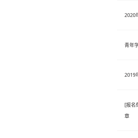
202
青年学
201
[报名
章