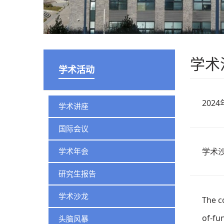
学术
学术活动
202
学术讲座
国际会议
学术年会
学术
研究生报告
学术沙龙
The c
of-fu
头脑风暴