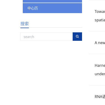
中心历
Towar
spatia
搜索
A new
Harne
under
RN